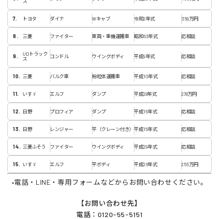
ス
トヨタ
ダイナ
Wキャブ
令和2年式
359万円
三菱
ファイター
車両・重機運搬車
昭和63年式
応相談
UDトラック
コンドル
ウイングボディ
平成9年式
応相談
ス
三菱
バルク車
粉粒体運搬車
平成10年式
応相談
いすゞ
エルフ
ダンプ
平成28年式
278万円
日野
プロフィア
ダンプ
平成15年式
応相談
日野
レンジャー
平（クレーン付き）
平成15年式
応相談
三菱ふそう
ファイター
ウイングボディ
平成29年式
応相談
いすゞ
エルフ
平ボディ
平成26年式
255万円
•電話・LINE・専用フォームなどからお問い合わせください。
【お問い合わせ先】
電話：0120-55-5151