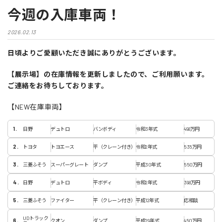
今週の入庫車両！
2026.02.13
日頃よりご愛顧いただき誠にありがとうございます。
【展示場】の在庫情報を更新しましたので、ご利用願います。
ご連絡をお待ちしております。
【NEW在庫車両】
日野
デュトロ
バンボディ
令和3年式
498万円
トヨタ
トヨエース
平（クレーン付き）
令和2年式
535万円
三菱ふそう
スーパーグレート
ダンプ
平成30年式
550万円
日野
デュトロ
平ボディ
令和2年式
398万円
三菱ふそう
ファイター
平（クレーン付き）
平成12年式
応相談
UDトラック
クオン
ダンプ
平成29年式
450万円