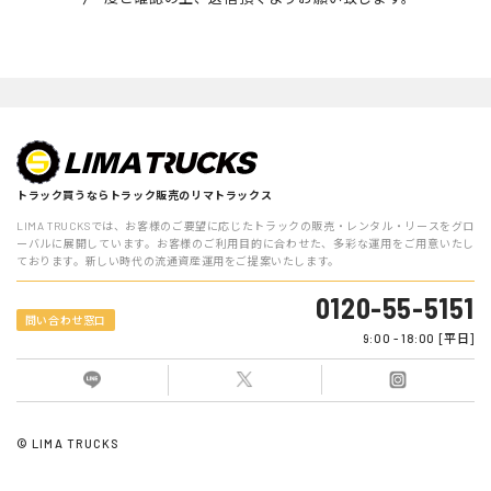
話番号，メールアドレス，銀行口座番号，クレジットカード番号，
運転免許証番号などの個人情報をお尋ねすることがあります。ま
た，ユーザーと提携先などとの間でなされたユーザーの個人情報を
含む取引記録や決済に関する情報を,当社の提携先（情報提供元，
広告主，広告配信先などを含みます。以下，｢提携先｣といいま
す。）などから収集することがあります。
第3条（個人情報を収集・利用する目的）
当社が個人情報を収集・利用する目的は，以下のとおりです。
トラック買うならトラック販売のリマトラックス
当社サービスの提供・運営のため
LIMA TRUCKSでは、お客様のご要望に応じたトラックの販売・レンタル・リースをグロ
ーバルに展開しています。お客様のご利用目的に合わせた、多彩な運用をご用意いたし
ております。新しい時代の流通資産運用をご提案いたします。
ユーザーからのお問い合わせに回答するため（本人確認を行う
ことを含む）
0120-55-5151
問い合わせ窓口
ユーザーが利用中のサービスの新機能，更新情報，キャンペー
9:00 - 18:00 [平日]
ン等及び当社が提供する他のサービスの案内のメールを送付す
るため
メンテナンス，重要なお知らせなど必要に応じたご連絡のため
© LIMA TRUCKS
利用規約に違反したユーザーや，不正・不当な目的でサービス
を利用しようとするユーザーの特定をし，ご利用をお断りする