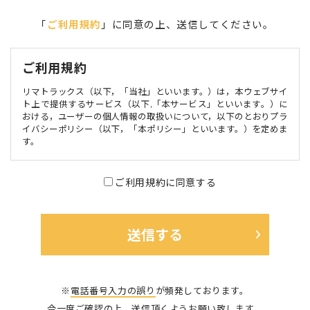
「
ご利用規約
」に同意の上、送信してください。
ご利用規約
リマトラックス（以下，「当社」といいます。）は，本ウェブサイ
ト上で提供するサービス（以下,「本サービス」といいます。）に
おける，ユーザーの個人情報の取扱いについて，以下のとおりプラ
イバシーポリシー（以下，「本ポリシー」といいます。）を定めま
す。
第1条（個人情報）
ご利用規約に同意する
個人情報」とは，個人情報保護法にいう「個人情報」を指すものと
し，生存する個人に関する情報であって，当該情報に含まれる氏
名，生年月日，住所，電話番号，連絡先その他の記述等により特定
の個人を識別できる情報及び容貌，指紋，声紋にかかるデータ，及
び健康保険証の保険者番号などの当該情報単体から特定の個人を識
別できる情報（個人識別情報）を指します。
第2条（個人情報の収集方法）
※
電話番号入力の誤り
が頻発しております。
当社は，ユーザーが利用登録をする際に氏名，生年月日，住所，電
今一度ご確認の上、送信頂くようお願い致します。