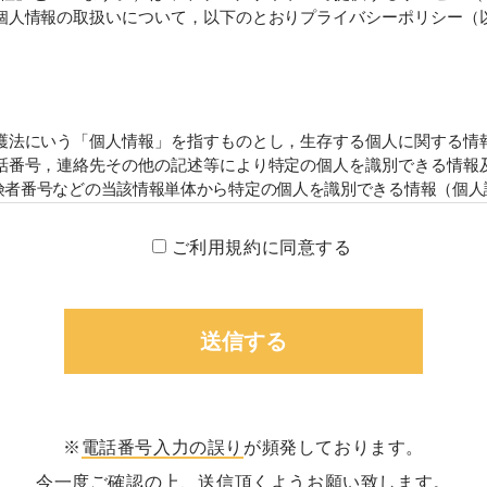
個人情報の取扱いについて，以下のとおりプライバシーポリシー（
護法にいう「個人情報」を指すものとし，生存する個人に関する情報
番号，連絡先その他の記述等により特定の個人を識別できる情報及
者番号などの当該情報単体から特定の個人を識別できる情報（個人識
方法）
ご利用規約に同意する
をする際に氏名，生年月日，住所，電話番号，メールアドレス，銀
個人情報をお尋ねすることがあります。また，ユーザーと提携先な
済に関する情報を,当社の提携先（情報提供元，広告主，広告配信先
集することがあります。
・利用する目的）
する目的は，以下のとおりです。
※
電話番号入力の誤り
が頻発しております。
のため
今一度ご確認の上、送信頂くようお願い致します。