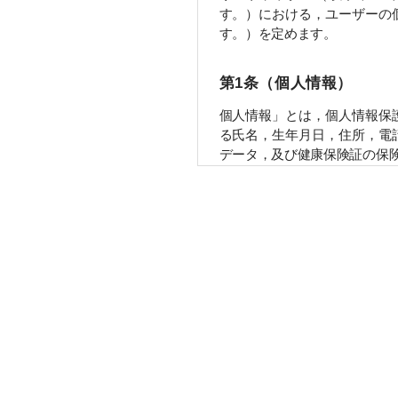
す。）における，ユーザーの
す。）を定めます。
第1条（個人情報）
個人情報」とは，個人情報保
氏名，生年月日，住所，電話
ータ，及び健康保険証の保険
第2条（個人情報の収集
当社は，ユーザーが利用登録
番号，運転免許証番号などの
個人情報を含む取引記録や決
先｣といいます。）などから収
第3条（個人情報を収集
当社が個人情報を収集・利用
当社サービスの提供・運営