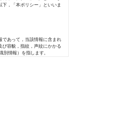
以下，「本ポリシー」といいま
であって，当該情報に含まれる
び容貌，指紋，声紋にかかるデ
別情報）を指します。
行口座番号，クレジットカード
どとの間でなされたユーザーの
などを含みます。以下，｢提携