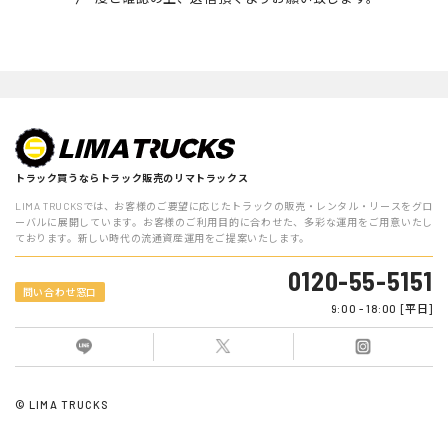
話番号，メールアドレス，銀行口座番号，クレジットカード番号，
運転免許証番号などの個人情報をお尋ねすることがあります。ま
た，ユーザーと提携先などとの間でなされたユーザーの個人情報を
含む取引記録や決済に関する情報を,当社の提携先（情報提供元，
広告主，広告配信先などを含みます。以下，｢提携先｣といいま
す。）などから収集することがあります。
第3条（個人情報を収集・利用する目的）
当社が個人情報を収集・利用する目的は，以下のとおりです。
トラック買うならトラック販売のリマトラックス
当社サービスの提供・運営のため
LIMA TRUCKSでは、お客様のご要望に応じたトラックの販売・レンタル・リースをグロ
ーバルに展開しています。お客様のご利用目的に合わせた、多彩な運用をご用意いたし
ております。新しい時代の流通資産運用をご提案いたします。
ユーザーからのお問い合わせに回答するため（本人確認を行う
ことを含む）
0120-55-5151
問い合わせ窓口
ユーザーが利用中のサービスの新機能，更新情報，キャンペー
9:00 - 18:00 [平日]
ン等及び当社が提供する他のサービスの案内のメールを送付す
るため
メンテナンス，重要なお知らせなど必要に応じたご連絡のため
© LIMA TRUCKS
利用規約に違反したユーザーや，不正・不当な目的でサービス
を利用しようとするユーザーの特定をし，ご利用をお断りする