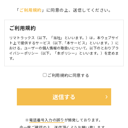
「
ご利用規約
」に同意の上、送信してください。
ご利用規約
リマトラックス（以下，「当社」といいます。）は，本ウェブサイ
ト上で提供するサービス（以下,「本サービス」といいます。）に
おける，ユーザーの個人情報の取扱いについて，以下のとおりプラ
イバシーポリシー（以下，「本ポリシー」といいます。）を定めま
す。
第1条（個人情報）
ご利用規約に同意する
個人情報」とは，個人情報保護法にいう「個人情報」を指すものと
し，生存する個人に関する情報であって，当該情報に含まれる氏
名，生年月日，住所，電話番号，連絡先その他の記述等により特定
の個人を識別できる情報及び容貌，指紋，声紋にかかるデータ，及
び健康保険証の保険者番号などの当該情報単体から特定の個人を識
別できる情報（個人識別情報）を指します。
第2条（個人情報の収集方法）
※
電話番号入力の誤り
が頻発しております。
当社は，ユーザーが利用登録をする際に氏名，生年月日，住所，電
今一度ご確認の上、送信頂くようお願い致します。