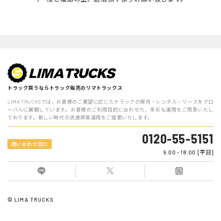
話番号，メールアドレス，銀行口座番号，クレジットカード番号，
運転免許証番号などの個人情報をお尋ねすることがあります。ま
た，ユーザーと提携先などとの間でなされたユーザーの個人情報を
含む取引記録や決済に関する情報を,当社の提携先（情報提供元，
広告主，広告配信先などを含みます。以下，｢提携先｣といいま
す。）などから収集することがあります。
第3条（個人情報を収集・利用する目的）
当社が個人情報を収集・利用する目的は，以下のとおりです。
トラック買うならトラック販売のリマトラックス
当社サービスの提供・運営のため
LIMA TRUCKSでは、お客様のご要望に応じたトラックの販売・レンタル・リースをグロ
ーバルに展開しています。お客様のご利用目的に合わせた、多彩な運用をご用意いたし
ております。新しい時代の流通資産運用をご提案いたします。
ユーザーからのお問い合わせに回答するため（本人確認を行う
ことを含む）
0120-55-5151
問い合わせ窓口
ユーザーが利用中のサービスの新機能，更新情報，キャンペー
9:00 - 18:00 [平日]
ン等及び当社が提供する他のサービスの案内のメールを送付す
るため
メンテナンス，重要なお知らせなど必要に応じたご連絡のため
© LIMA TRUCKS
利用規約に違反したユーザーや，不正・不当な目的でサービス
を利用しようとするユーザーの特定をし，ご利用をお断りする