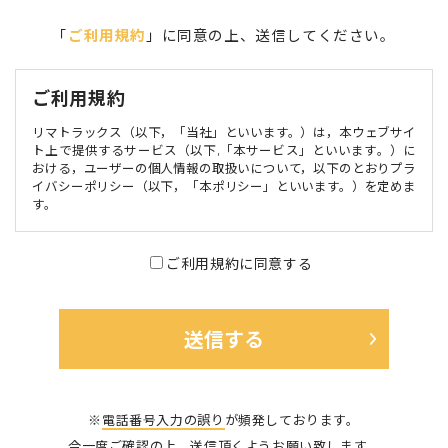
「
ご利用規約
」に同意の上、送信してください。
ご利用規約
リマトラックス（以下，「当社」といいます。）は，本ウェブサイ
ト上で提供するサービス（以下,「本サービス」といいます。）に
おける，ユーザーの個人情報の取扱いについて，以下のとおりプラ
イバシーポリシー（以下，「本ポリシー」といいます。）を定めま
す。
第1条（個人情報）
ご利用規約に同意する
個人情報」とは，個人情報保護法にいう「個人情報」を指すものと
し，生存する個人に関する情報であって，当該情報に含まれる氏
名，生年月日，住所，電話番号，連絡先その他の記述等により特定
の個人を識別できる情報及び容貌，指紋，声紋にかかるデータ，及
び健康保険証の保険者番号などの当該情報単体から特定の個人を識
別できる情報（個人識別情報）を指します。
第2条（個人情報の収集方法）
※
電話番号入力の誤り
が頻発しております。
当社は，ユーザーが利用登録をする際に氏名，生年月日，住所，電
今一度ご確認の上、送信頂くようお願い致します。