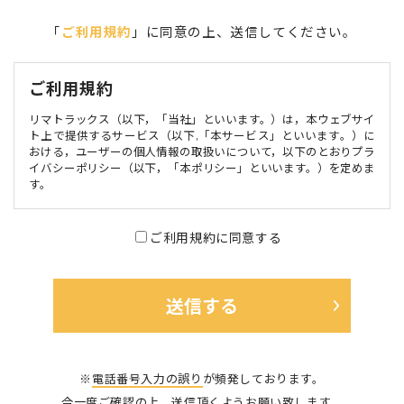
「
ご利用規約
」に同意の上、送信してください。
ご利用規約
リマトラックス（以下，「当社」といいます。）は，本ウェブサイ
ト上で提供するサービス（以下,「本サービス」といいます。）に
おける，ユーザーの個人情報の取扱いについて，以下のとおりプラ
イバシーポリシー（以下，「本ポリシー」といいます。）を定めま
す。
第1条（個人情報）
ご利用規約に同意する
個人情報」とは，個人情報保護法にいう「個人情報」を指すものと
し，生存する個人に関する情報であって，当該情報に含まれる氏
名，生年月日，住所，電話番号，連絡先その他の記述等により特定
の個人を識別できる情報及び容貌，指紋，声紋にかかるデータ，及
び健康保険証の保険者番号などの当該情報単体から特定の個人を識
別できる情報（個人識別情報）を指します。
第2条（個人情報の収集方法）
※
電話番号入力の誤り
が頻発しております。
当社は，ユーザーが利用登録をする際に氏名，生年月日，住所，電
今一度ご確認の上、送信頂くようお願い致します。