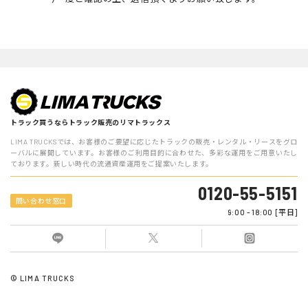
話番号，メールアドレス，銀行口座番号，クレジットカード番号，
運転免許証番号などの個人情報をお尋ねすることがあります。ま
た，ユーザーと提携先などとの間でなされたユーザーの個人情報を
含む取引記録や決済に関する情報を,当社の提携先（情報提供元，
広告主，広告配信先などを含みます。以下，｢提携先｣といいま
す。）などから収集することがあります。
第3条（個人情報を収集・利用する目的）
当社が個人情報を収集・利用する目的は，以下のとおりです。
トラック買うならトラック販売のリマトラックス
当社サービスの提供・運営のため
LIMA TRUCKSでは、お客様のご要望に応じたトラックの販売・レンタル・リースをグロ
ーバルに展開しています。お客様のご利用目的に合わせた、多彩な運用をご用意いたし
ております。新しい時代の流通資産運用をご提案いたします。
ユーザーからのお問い合わせに回答するため（本人確認を行う
ことを含む）
0120-55-5151
問い合わせ窓口
ユーザーが利用中のサービスの新機能，更新情報，キャンペー
9:00 - 18:00 [平日]
ン等及び当社が提供する他のサービスの案内のメールを送付す
るため
メンテナンス，重要なお知らせなど必要に応じたご連絡のため
© LIMA TRUCKS
利用規約に違反したユーザーや，不正・不当な目的でサービス
を利用しようとするユーザーの特定をし，ご利用をお断りする