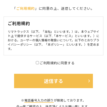
「
ご利用規約
」に同意の上、送信してください。
ご利用規約
リマトラックス（以下，「当社」といいます。）は，本ウェブサイ
ト上で提供するサービス（以下,「本サービス」といいます。）に
おける，ユーザーの個人情報の取扱いについて，以下のとおりプラ
イバシーポリシー（以下，「本ポリシー」といいます。）を定めま
す。
第1条（個人情報）
ご利用規約に同意する
個人情報」とは，個人情報保護法にいう「個人情報」を指すものと
し，生存する個人に関する情報であって，当該情報に含まれる氏
名，生年月日，住所，電話番号，連絡先その他の記述等により特定
の個人を識別できる情報及び容貌，指紋，声紋にかかるデータ，及
び健康保険証の保険者番号などの当該情報単体から特定の個人を識
別できる情報（個人識別情報）を指します。
第2条（個人情報の収集方法）
※
電話番号入力の誤り
が頻発しております。
当社は，ユーザーが利用登録をする際に氏名，生年月日，住所，電
今一度ご確認の上、送信頂くようお願い致します。