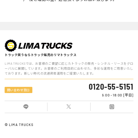
話番号，メールアドレス，銀行口座番号，クレジットカード番号，
運転免許証番号などの個人情報をお尋ねすることがあります。ま
た，ユーザーと提携先などとの間でなされたユーザーの個人情報を
含む取引記録や決済に関する情報を,当社の提携先（情報提供元，
広告主，広告配信先などを含みます。以下，｢提携先｣といいま
す。）などから収集することがあります。
第3条（個人情報を収集・利用する目的）
当社が個人情報を収集・利用する目的は，以下のとおりです。
トラック買うならトラック販売のリマトラックス
当社サービスの提供・運営のため
LIMA TRUCKSでは、お客様のご要望に応じたトラックの販売・レンタル・リースをグロ
ーバルに展開しています。お客様のご利用目的に合わせた、多彩な運用をご用意いたし
ております。新しい時代の流通資産運用をご提案いたします。
ユーザーからのお問い合わせに回答するため（本人確認を行う
ことを含む）
0120-55-5151
問い合わせ窓口
ユーザーが利用中のサービスの新機能，更新情報，キャンペー
9:00 - 18:00 [平日]
ン等及び当社が提供する他のサービスの案内のメールを送付す
るため
メンテナンス，重要なお知らせなど必要に応じたご連絡のため
© LIMA TRUCKS
利用規約に違反したユーザーや，不正・不当な目的でサービス
を利用しようとするユーザーの特定をし，ご利用をお断りする