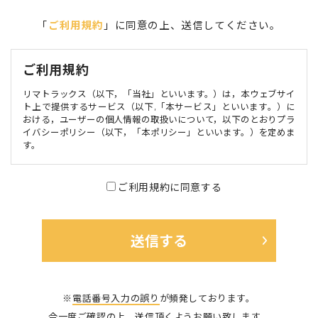
「
ご利用規約
」に同意の上、送信してください。
ご利用規約
リマトラックス（以下，「当社」といいます。）は，本ウェブサイ
ト上で提供するサービス（以下,「本サービス」といいます。）に
おける，ユーザーの個人情報の取扱いについて，以下のとおりプラ
イバシーポリシー（以下，「本ポリシー」といいます。）を定めま
す。
第1条（個人情報）
ご利用規約に同意する
個人情報」とは，個人情報保護法にいう「個人情報」を指すものと
し，生存する個人に関する情報であって，当該情報に含まれる氏
名，生年月日，住所，電話番号，連絡先その他の記述等により特定
の個人を識別できる情報及び容貌，指紋，声紋にかかるデータ，及
び健康保険証の保険者番号などの当該情報単体から特定の個人を識
別できる情報（個人識別情報）を指します。
第2条（個人情報の収集方法）
※
電話番号入力の誤り
が頻発しております。
当社は，ユーザーが利用登録をする際に氏名，生年月日，住所，電
今一度ご確認の上、送信頂くようお願い致します。