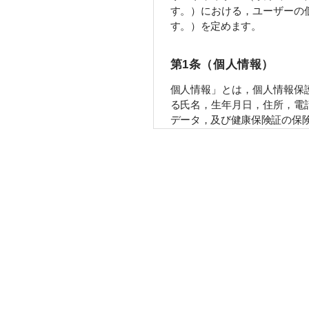
す。）における，ユーザーの
す。）を定めます。
第1条（個人情報）
個人情報」とは，個人情報保
氏名，生年月日，住所，電話
ータ，及び健康保険証の保険
第2条（個人情報の収集
当社は，ユーザーが利用登録
番号，運転免許証番号などの
個人情報を含む取引記録や決
先｣といいます。）などから収
第3条（個人情報を収集
当社が個人情報を収集・利用
当社サービスの提供・運営