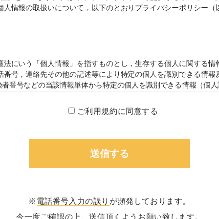
個人情報の取扱いについて，以下のとおりプライバシーポリシー（
護法にいう「個人情報」を指すものとし，生存する個人に関する情報
番号，連絡先その他の記述等により特定の個人を識別できる情報及
者番号などの当該情報単体から特定の個人を識別できる情報（個人識
方法）
ご利用規約に同意する
をする際に氏名，生年月日，住所，電話番号，メールアドレス，銀
個人情報をお尋ねすることがあります。また，ユーザーと提携先な
済に関する情報を,当社の提携先（情報提供元，広告主，広告配信先
集することがあります。
・利用する目的）
する目的は，以下のとおりです。
※
電話番号入力の誤り
が頻発しております。
のため
今一度ご確認の上、送信頂くようお願い致します。