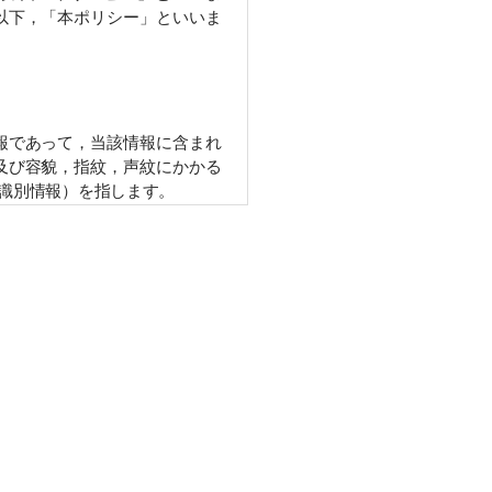
以下，「本ポリシー」といいま
であって，当該情報に含まれる
び容貌，指紋，声紋にかかるデ
別情報）を指します。
行口座番号，クレジットカード
どとの間でなされたユーザーの
などを含みます。以下，｢提携