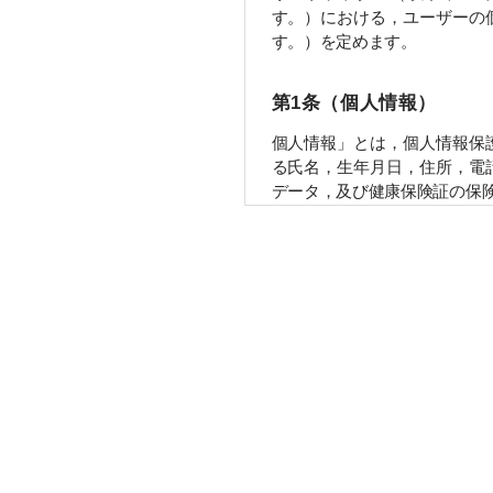
す。）における，ユーザーの
す。）を定めます。
第1条（個人情報）
個人情報」とは，個人情報保
氏名，生年月日，住所，電話
ータ，及び健康保険証の保険
第2条（個人情報の収集
当社は，ユーザーが利用登録
番号，運転免許証番号などの
個人情報を含む取引記録や決
先｣といいます。）などから収
第3条（個人情報を収集
当社が個人情報を収集・利用
当社サービスの提供・運営