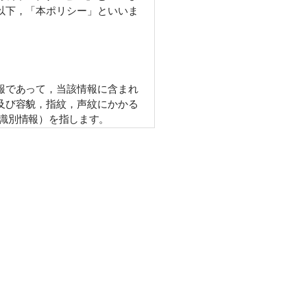
以下，「本ポリシー」といいま
であって，当該情報に含まれる
び容貌，指紋，声紋にかかるデ
別情報）を指します。
行口座番号，クレジットカード
どとの間でなされたユーザーの
などを含みます。以下，｢提携