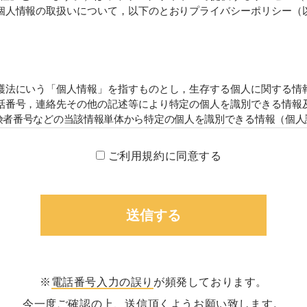
個人情報の取扱いについて，以下のとおりプライバシーポリシー（
護法にいう「個人情報」を指すものとし，生存する個人に関する情報
番号，連絡先その他の記述等により特定の個人を識別できる情報及
者番号などの当該情報単体から特定の個人を識別できる情報（個人識
方法）
ご利用規約に同意する
をする際に氏名，生年月日，住所，電話番号，メールアドレス，銀
個人情報をお尋ねすることがあります。また，ユーザーと提携先な
済に関する情報を,当社の提携先（情報提供元，広告主，広告配信先
集することがあります。
・利用する目的）
する目的は，以下のとおりです。
※
電話番号入力の誤り
が頻発しております。
のため
今一度ご確認の上、送信頂くようお願い致します。