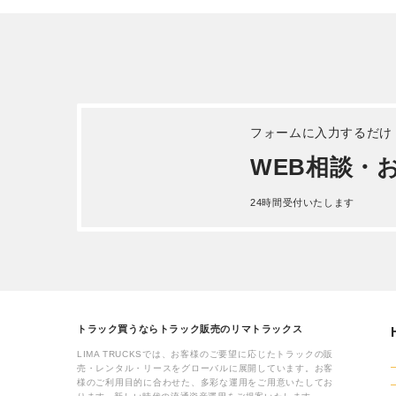
2025.02.26
509
515
... [MORE]
... [MORE