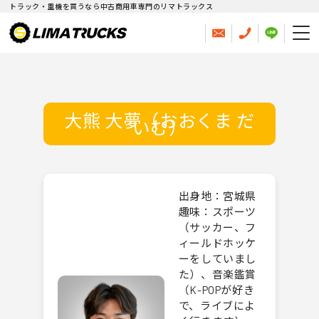
トラック・重機を買うなら中古商用車専門のリマトラックス
大熊 大夢（おおくま だ
いむ）
出身地：宮城県
趣味：スポーツ
（サッカー、フ
ィールドホッケ
ーをしていまし
た）、音楽鑑賞
（K-POPが好き
で、ライブによ