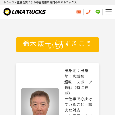
トラック・重機を買うなら中古商用車専門のリマトラックス
鈴木 康一（すずき こう
いち）
出身地：出身
地：宮城県
趣味：スポーツ
観戦（特に野
球）
＝仕事で心掛け
ていること＝誠
実な対応