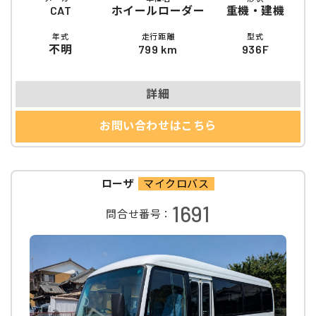
CAT
ホイールローダー
重機・建機
年式
走行距離
型式
不明
799 km
936F
詳細
お問い合わせはこちら
ローザ
マイクロバス
1691
問合せ番号：