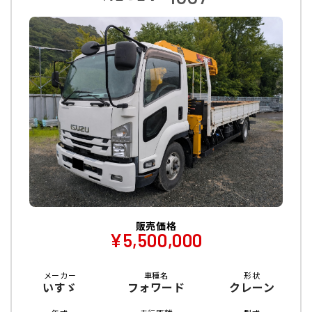
販売価格
¥5,500,000
メーカー
車種名
形状
いすゞ
フォワード
クレーン