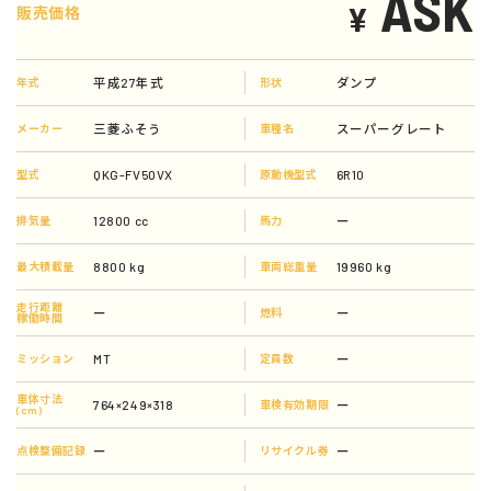
ASK
¥
販売価格
平成27年式
ダンプ
年式
形状
三菱ふそう
スーパーグレート
メーカー
車種名
QKG-FV50VX
6R10
型式
原動機型式
12800 cc
ー
排気量
馬力
8800 kg
19960 kg
最大積載量
車両総重量
走行距離
ー
ー
燃料
稼働時間
MT
ー
ミッション
定員数
車体寸法
764×249×318
ー
車検有効期限
(cm)
ー
ー
点検整備記録
リサイクル券