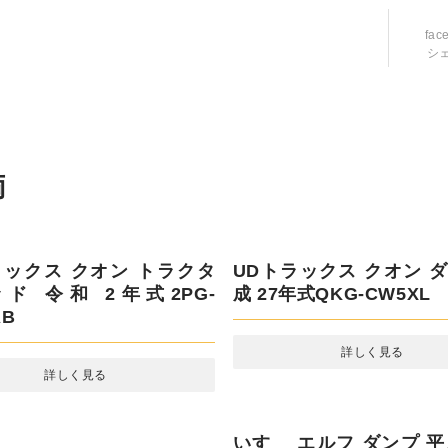
fac
シ
ラックス クオン トラクター
UDトラックス クオン ダ
令和 2年式2PG-GK5AAB
27年式QKG-CW5XL
詳しく見る
詳しく見る
エルフ ダンプ 平成 27年
トヨタ ダイナ その他 令