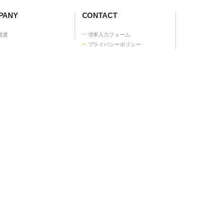
話で相談・申込する
120-55-5151
間 |平日 9:00 - 18:00
ANY
CONTACT
概要
求車入力フォーム