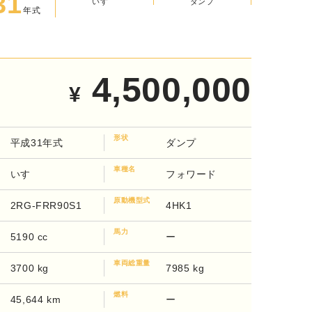
31
ダンプ
年式
いすゞ
4,500,000
¥
形状
平成31年式
ダンプ
車種名
いすゞ
フォワード
原動機型式
2RG-FRR90S1
4HK1
馬力
5190 cc
ー
車両総重量
3700 kg
7985 kg
燃料
45,644 km
ー