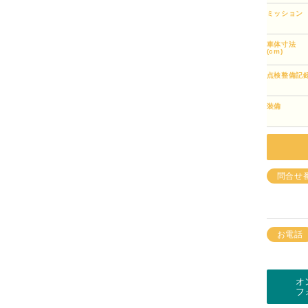
ミッション
車体寸法
(cm)
点検整備記
装備
問合せ
お電話
オ
フ