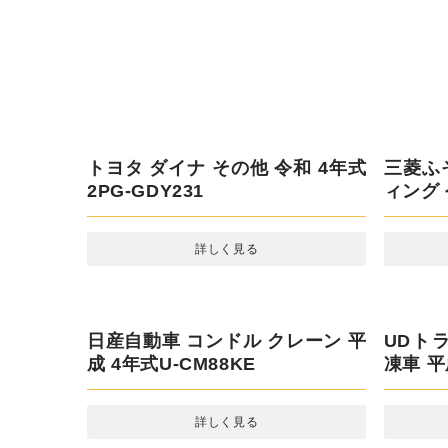
式TPG-
いすゞ ギガ ダンプ 令和 3年式
2PG-CXZ77CT
詳しく見る
三菱ふ
ィング 