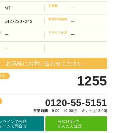
定員数
MT
ー
車検有効期限
542×220×249
ー
録
リサイクル券
ー
ー
ー
お気軽にお問い合わせください
1255
番号
0120-55-5151
営業時間
9:00 - 19:00[月 - 金 / 土は18:00]
ンラインで完結
公式LINEで
ォームで問合せ
かんたん査定