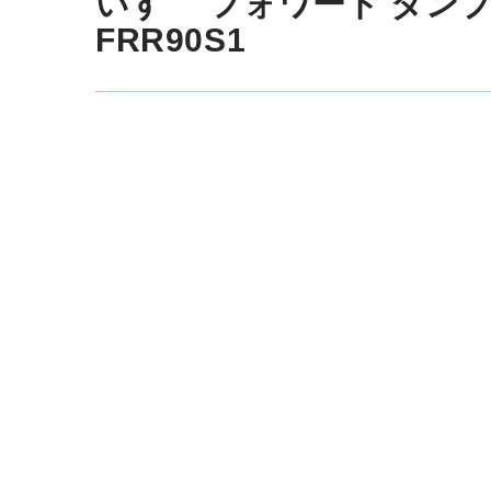
いすゞ フォワード ダンプ 平成
FRR90S1