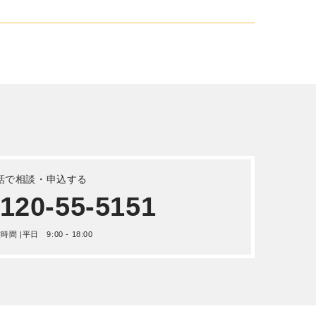
日産自動車 コンドル クレーン 平
成 4年式U-CM88KE
詳しく見る