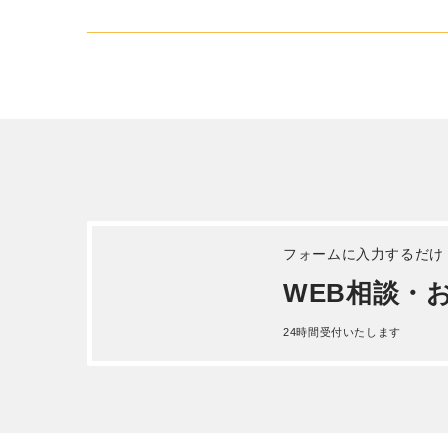
UDトラックス コンドル 冷蔵冷凍
いすゞ
車 平成 25年式TKG-MK38L
26年式Q
詳しく見る