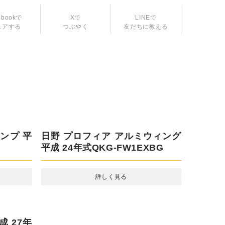
ebookで
Xで
LINEで
ェアする
つぶやく
友だちに教える
ンプ 平成
日野 プロフィア アルミウィング
平成 24年式QKG-FW1EXBG
詳しく見る
和 4年式