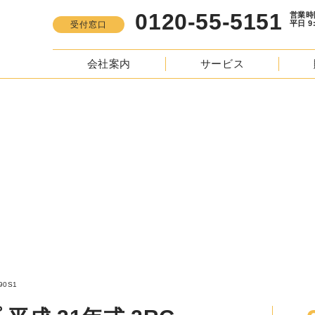
0120-55-5151
営業時間
平日 9:00 -
受付窓口
会社案内
サービス
S
フォワード ダンプ 平成 31年式 2RG-FRR90S1
S1