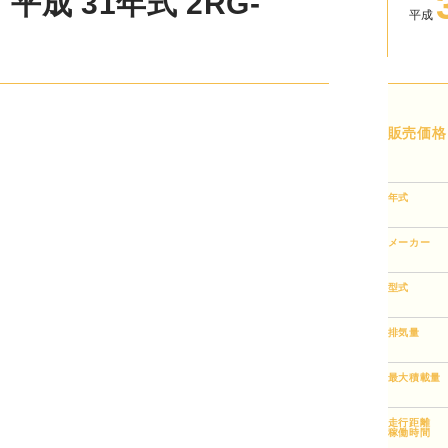
 31年式 2RG-
平成
販売価格
年式
メーカー
型式
排気量
最大積載量
走行距離
稼働時間