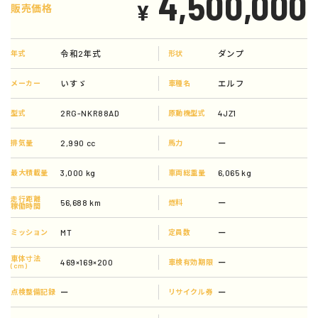
4,500,000
¥
販売価格
令和2年式
ダンプ
年式
形状
いすゞ
エルフ
メーカー
車種名
2RG-NKR88AD
4JZ1
型式
原動機型式
2,990 cc
ー
排気量
馬力
3,000 kg
6,065 kg
最大積載量
車両総重量
走行距離
56,688 km
ー
燃料
稼働時間
MT
ー
ミッション
定員数
車体寸法
469×169×200
ー
車検有効期限
(cm)
ー
ー
点検整備記録
リサイクル券