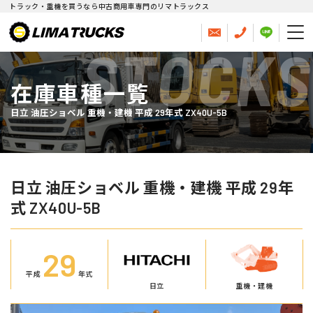
トラック・重機を買うなら中古商用車専門のリマトラックス
STOCKS
在庫車種一覧
日立 油圧ショベル 重機・建機 平成 29年式 ZX40U-5B
日立 油圧ショベル 重機・建機 平成 29年
式 ZX40U-5B
29
平成
年式
日立
重機・建機