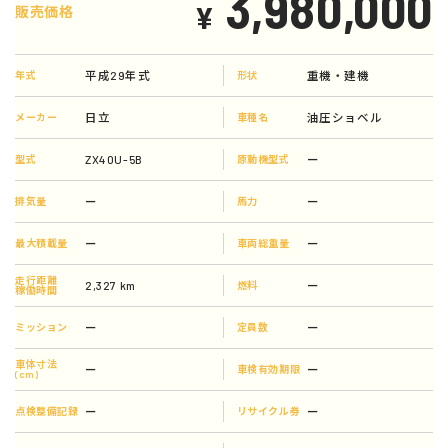
3,980,000
¥
販売価格
平成29年式
重機・建機
年式
形状
日立
油圧ショベル
メーカー
車種名
ZX40U-5B
ー
型式
原動機型式
ー
ー
排気量
馬力
ー
ー
最大積載量
車両総重量
走行距離
2,327 km
ー
燃料
稼働時間
ー
ー
ミッション
定員数
車体寸法
ー
ー
車検有効期限
(cm)
ー
ー
点検整備記録
リサイクル券