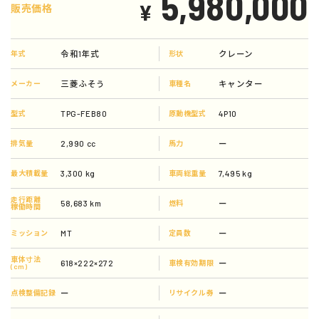
5,980,000
¥
販売価格
令和1年式
クレーン
年式
形状
三菱ふそう
キャンター
メーカー
車種名
TPG-FEB80
4P10
型式
原動機型式
2,990 cc
ー
排気量
馬力
3,300 kg
7,495 kg
最大積載量
車両総重量
走行距離
58,683 km
ー
燃料
稼働時間
MT
ー
ミッション
定員数
車体寸法
618×222×272
ー
車検有効期限
(cm)
ー
ー
点検整備記録
リサイクル券