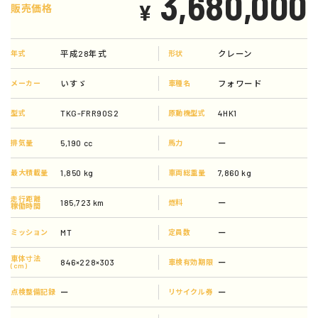
3,680,000
¥
販売価格
平成28年式
クレーン
年式
形状
いすゞ
フォワード
メーカー
車種名
TKG-FRR90S2
4HK1
型式
原動機型式
5,190 cc
ー
排気量
馬力
1,850 kg
7,860 kg
最大積載量
車両総重量
走行距離
185,723 km
ー
燃料
稼働時間
MT
ー
ミッション
定員数
車体寸法
846×228×303
ー
車検有効期限
(cm)
ー
ー
点検整備記録
リサイクル券