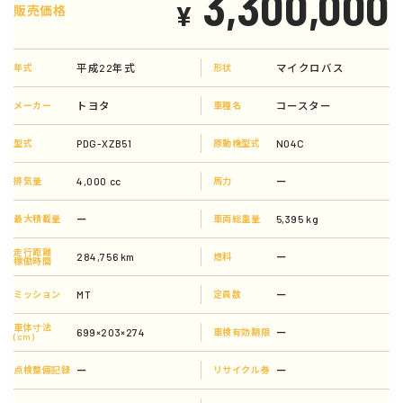
3,300,000
¥
販売価格
平成22年式
マイクロバス
年式
形状
トヨタ
コースター
メーカー
車種名
PDG-XZB51
N04C
型式
原動機型式
4,000 cc
ー
排気量
馬力
ー
5,395 kg
最大積載量
車両総重量
走行距離
284,756 km
ー
燃料
稼働時間
MT
ー
ミッション
定員数
車体寸法
699×203×274
ー
車検有効期限
(cm)
ー
ー
点検整備記録
リサイクル券