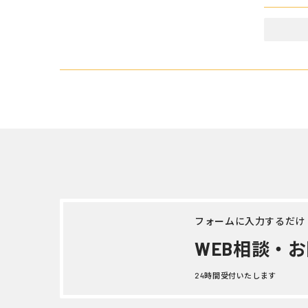
いすゞ エルフ ダンプ 平成 16年式
いすゞ 
KR-NKR81ED
式TDC-
詳しく見る