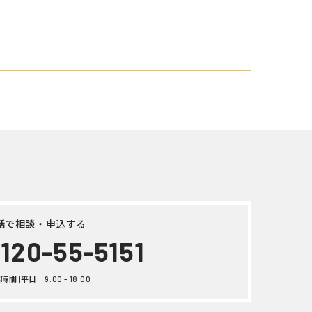
ート ト
式QPG-