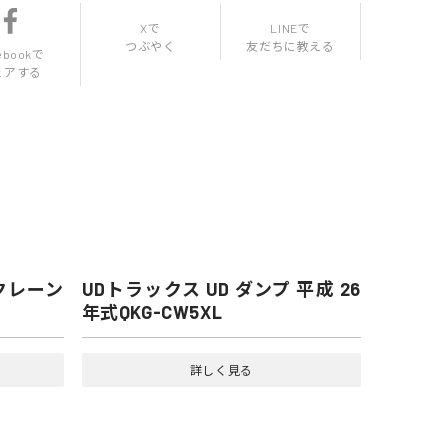
Xで
LINEで
つぶやく
友だちに教える
ebookで
ェアする
クレーン
UDトラックス UD ダンプ 平成 26
年式QKG-CW5XL
詳しく見る