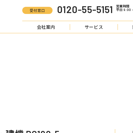
0120-55-5151
営業時間
平日 9:00 -
受付窓口
会社案内
サービス
S
油圧ショベル 重機・建機 PC120-5