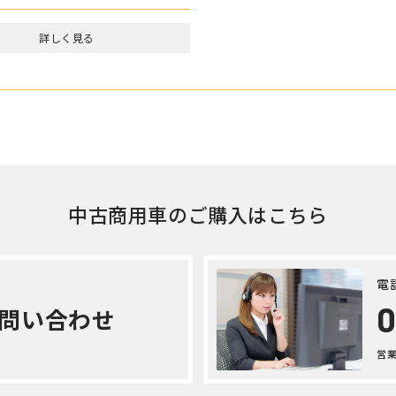
三菱ふそう スーパーグレ
ラクターヘッド 平成 28年
FP64VDR
詳しく見る
エルフ その他 平成 26年
NKS8SAN
詳しく見る