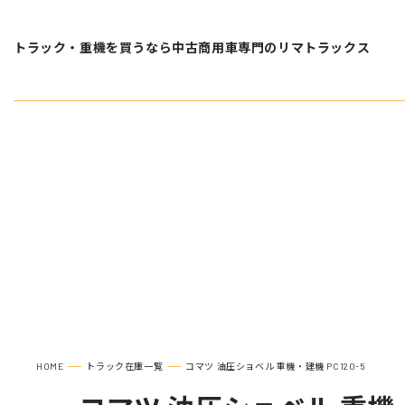
トラック・重機を買うなら中古商用車専門のリマトラックス
在庫車種一覧
コマツ 
HOME
トラック在庫一覧
コマツ 油圧ショベル 重機・建機 PC120-5