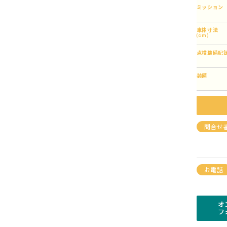
ミッション
車体寸法
(cm)
点検整備記
装備
問合せ
お電話
オ
フ