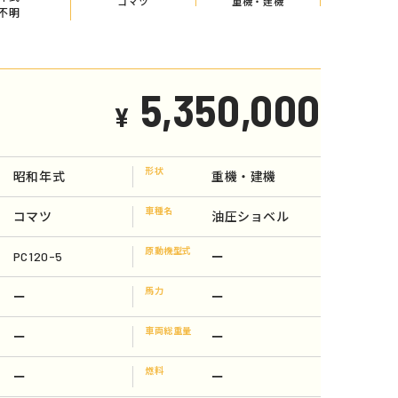
コマツ
重機・建機
不明
5,350,000
¥
形状
昭和年式
重機・建機
車種名
コマツ
油圧ショベル
原動機型式
PC120-5
ー
馬力
ー
ー
車両総重量
ー
ー
燃料
ー
ー