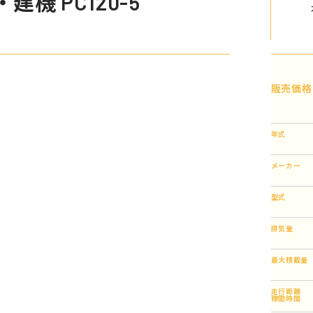
機 PC120-5
販売価格
年式
メーカー
型式
排気量
最大積載量
走行距離
稼働時間