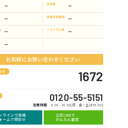
定員数
ー
ー
車検有効期限
ー
ー
録
リサイクル券
ー
ー
ー
お気軽にお問い合わせください
1672
番号
0120-55-5151
営業時間
9:00 - 19:00[月 - 金 / 土は18:00]
ンラインで完結
公式LINEで
ォームで問合せ
かんたん査定