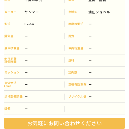
ヤンマー
油圧ショベル
メーカー
車種名
B7-5A
ー
型式
原動機型式
ー
ー
排気量
馬力
ー
ー
最大積載量
車両総重量
走行距離
ー
ー
燃料
稼働時間
ー
ー
ミッション
定員数
車体寸法
ー
ー
車検有効期限
(cm)
ー
ー
点検整備記録
リサイクル券
ー
装備
お気軽にお問い合わせください