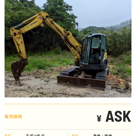
ASK
¥
販売価格
平成19年式
重機・建機
年式
形状