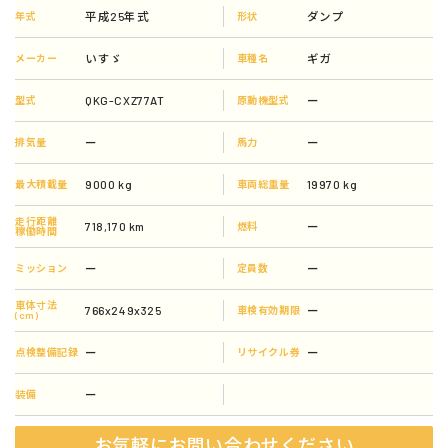
平成25年式
ダンプ
年式
形状
いすゞ
ギガ
メーカー
車種名
QKG-CXZ77AT
ー
型式
原動機型式
ー
ー
排気量
馬力
9000 kg
19970 kg
最大積載量
車両総重量
走行距離
718,170 km
ー
燃料
稼働時間
ー
ー
ミッション
定員数
車体寸法
766x249x325
ー
車検有効期限
(cm)
ー
ー
点検整備記録
リサイクル券
ー
装備
お気軽にお問い合わせください