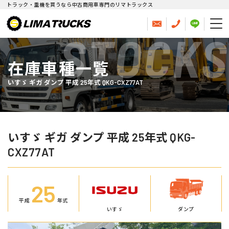
トラック・重機を買うなら中古商用車専門のリマトラックス
STOCKS
在庫車種一覧
いすゞ ギガ ダンプ 平成 25年式 QKG-CXZ77AT
いすゞ ギガ ダンプ 平成 25年式 QKG-
CXZ77AT
25
平成
年式
いすゞ
ダンプ