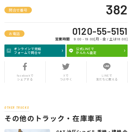
382
問合せ番号
0120-55-5151
お電話
営業時間
9:00 - 19:00[月 - 金 / 土は18:00]
オンラインで完結
公式LINEで
フォームで問合せ
かんたん査定
facebookで
Xで
LINEで
シェアする
つぶやく
友だちに教える
OTHER TRUCKS
その他のトラック・在庫車両
CAT 油圧ショベル 重機・建機 令