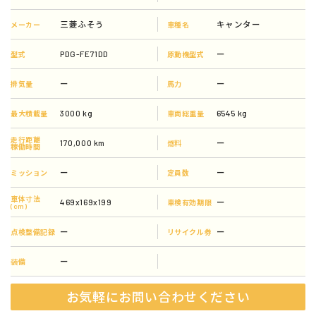
三菱ふそう
キャンター
メーカー
車種名
PDG-FE71DD
ー
型式
原動機型式
ー
ー
排気量
馬力
3000 kg
6545 kg
最大積載量
車両総重量
走行距離
170,000 km
ー
燃料
稼働時間
ー
ー
ミッション
定員数
車体寸法
469x169x199
ー
車検有効期限
(cm)
ー
ー
点検整備記録
リサイクル券
ー
装備
お気軽にお問い合わせください