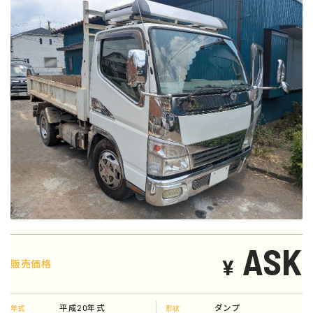
ASK
¥
販売価格
平成20年式
ダンプ
年式
形状