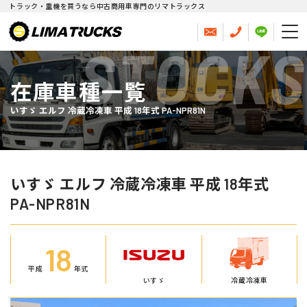
トラック・重機を買うなら中古商用車専門のリマトラックス
STOCKS
在庫車種一覧
いすゞ エルフ 冷蔵冷凍車 平成 18年式 PA-NPR81N
いすゞ エルフ 冷蔵冷凍車 平成 18年式
PA-NPR81N
18
平成
年式
いすゞ
冷蔵冷凍車