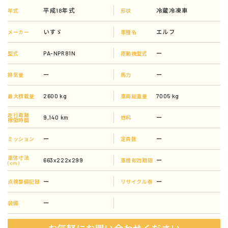
平成18年式
冷蔵冷凍車
年式
形状
いすゞ
エルフ
メーカー
車種名
PA-NPR81N
ー
型式
原動機型式
ー
ー
排気量
馬力
2600 kg
7005 kg
最大積載量
車両総重量
走行距離
9,140 km
ー
燃料
稼働時間
ー
ー
ミッション
定員数
車体寸法
663x222x299
ー
車検有効期限
(cm)
ー
ー
点検整備記録
リサイクル券
ー
装備