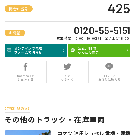
425
問合せ番号
0120-55-5151
お電話
営業時間
9:00 - 19:00[月 - 金 / 土は18:00]
オンラインで完結
公式LINEで
フォームで問合せ
かんたん査定
facebookで
Xで
LINEで
シェアする
つぶやく
友だちに教える
OTHER TRUCKS
その他のトラック・在庫車両
コマツ 油圧ショベル 重機・建機