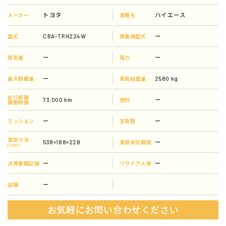
トヨタ
ハイエース
メーカー
車種名
CBA-TRH224W
ー
型式
原動機型式
ー
ー
排気量
馬力
ー
2580 kg
最大積載量
車両総重量
走行距離
73,000 km
ー
燃料
稼働時間
ー
ー
ミッション
定員数
車体寸法
538×188×228
ー
車検有効期限
(cm)
ー
ー
点検整備記録
リサイクル券
ー
装備
お気軽にお問い合わせください