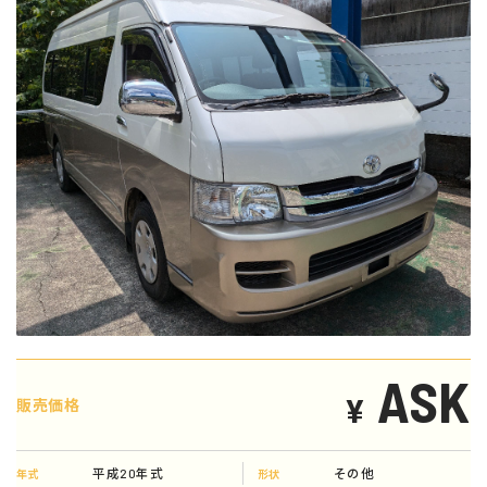
ASK
¥
販売価格
平成20年式
その他
年式
形状