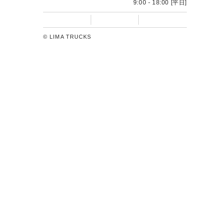
フォームに入力するだけ
WEB相談・
24時間受付いたします
トラック買うならトラック販売のリマトラックス
LIMA TRUCKSでは、お客様のご要望に応じたトラックの販
売・レンタル・リースをグローバルに展開しています。お客
様のご利用目的に合わせた、多彩な運用をご用意いたしてお
ります。新しい時代の流通資産運用をご提案いたします。
0120-55-5151
問い合わせ窓口
9:00 - 18:00 [平日]