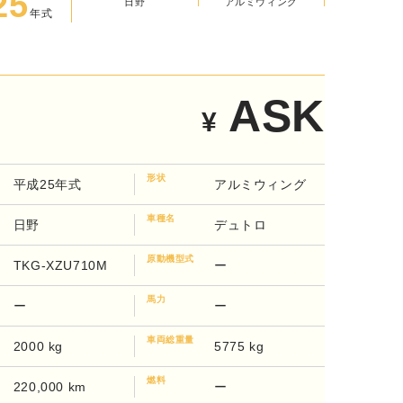
25
日野
年式
アルミウィング
ASK
¥
形状
平成25年式
アルミウィング
車種名
日野
デュトロ
原動機型式
TKG-XZU710M
ー
馬力
ー
ー
車両総重量
2000 kg
5775 kg
燃料
220,000 km
ー