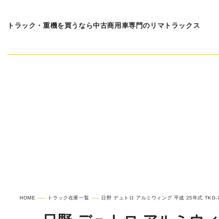
トラック・重機を買うなら中古商用車専門のリマトラックス
在庫車種一覧
日野 デ
HOME
トラック在庫一覧
日野 デュトロ アルミウィング 平成 25年式 TKG-XZ