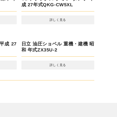
日野 レンジャー クレーン 平成 18
年式ADG-FD7JLWA
詳しく見る
凍車 平
UDトラックス クオン ダンプ 平成
27年式QKG-CW5XL
詳しく見る
平成 27
日立 油圧ショベル 重機・建機 昭
和 年式ZX35U-2