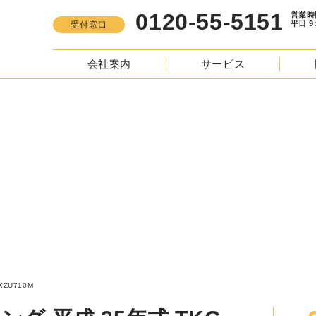
0120-55-5151
営業時間
平日 9:00 -
受付窓口
会社案内
サービス
S
ュトロ アルミウィング 平成 25年式 TKG-XZU710M
U710M