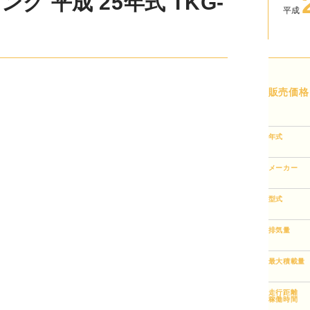
 平成 25年式 TKG-
平成
販売価格
年式
メーカー
型式
排気量
最大積載量
走行距離
稼働時間