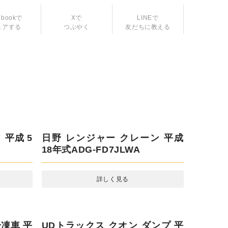
ebookで
Xで
ェアする
つぶやく
LINEで
友だちに教える
 平成 5