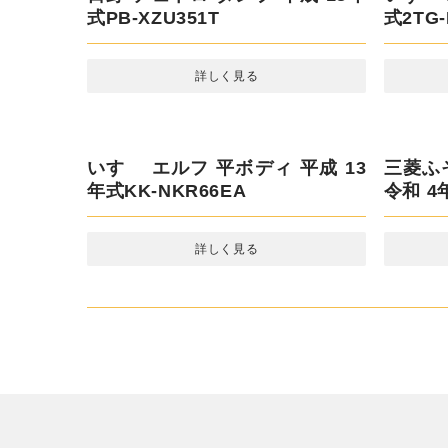
式2RG-NPR88YN
詳しく見る
日野 デュトロ ダンプ 平成 18年式
いすゞ 
PB-XZU351T
式2TG-
詳しく見る
いすゞ エルフ 平ボディ 平成 13年
式KK-NKR66EA