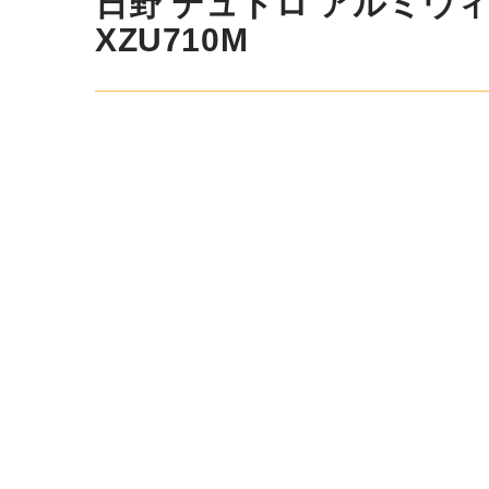
日野 デュトロ アルミウィング
XZU710M