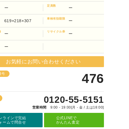
定員数
ー
ー
車検有効期限
619×218×307
ー
録
リサイクル券
ー
ー
ー
お気軽にお問い合わせください
476
番号
0120-55-5151
営業時間
9:00 - 19:00[月 - 金 / 土は18:00]
ンラインで完結
公式LINEで
ォームで問合せ
かんたん査定