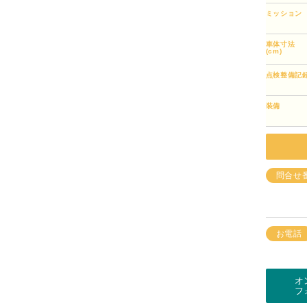
ミッション
車体寸法
(cm)
点検整備記
装備
問合せ
お電話
オ
フ