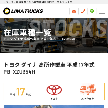
トラック・重機を買うなら中古商用車専門のリマトラックス
STOCKS
在庫車種一覧
トヨタ ダイナ 高所作業車 平成 17年式 PB-XZU354H
トヨタ ダイナ 高所作業車 平成 17年式
PB-XZU354H
17
平成
年式
トヨタ
高所作業車