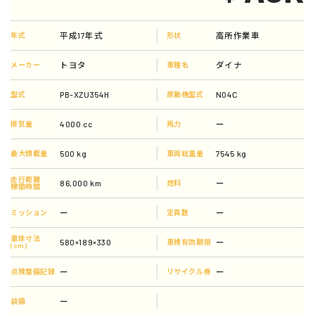
平成17年式
高所作業車
年式
形状
トヨタ
ダイナ
メーカー
車種名
PB-XZU354H
N04C
型式
原動機型式
4000 cc
ー
排気量
馬力
500 kg
7545 kg
最大積載量
車両総重量
走行距離
86,000 km
ー
燃料
稼働時間
ー
ー
ミッション
定員数
車体寸法
580×189×330
ー
車検有効期限
(cm)
ー
ー
点検整備記録
リサイクル券
ー
装備