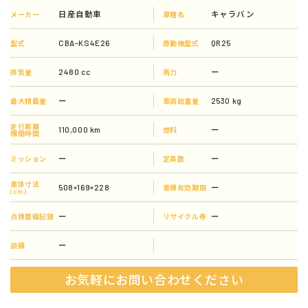
日産自動車
キャラバン
メーカー
車種名
CBA-KS4E26
QR25
型式
原動機型式
2480 cc
ー
排気量
馬力
ー
2530 kg
最大積載量
車両総重量
走行距離
110,000 km
ー
燃料
稼働時間
ー
ー
ミッション
定員数
車体寸法
508×169×228
ー
車検有効期限
(cm)
ー
ー
点検整備記録
リサイクル券
ー
装備
お気軽にお問い合わせください