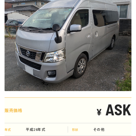
ASK
¥
販売価格
平成26年式
その他
年式
形状