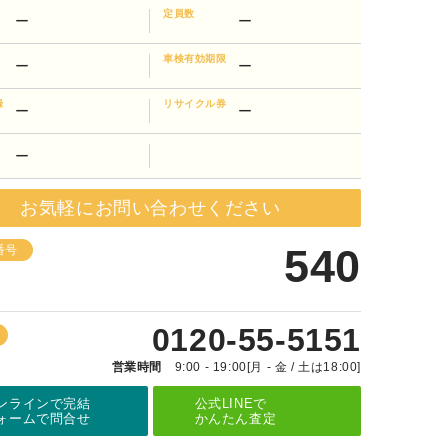
定員数
ー
ー
車検有効期限
ー
ー
録
リサイクル券
ー
ー
ー
お気軽にお問い合わせください
540
番号
0120-55-5151
営業時間
9:00 - 19:00[月 - 金 / 土は18:00]
ンラインで完結
公式LINEで
ォームで問合せ
かんたん査定