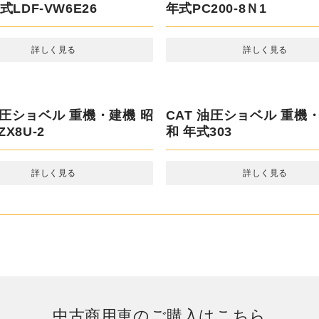
動車 キャラバン その他 平
コマツ ユンボ 重機・建機
式LDF-VW6E26
式PC200-8Ｎ1
詳しく見る
詳しく見る
油圧ショベル 重機・建機 昭
X8U-2
詳しく見る
CAT 油圧ショベル 重機
和 年式303