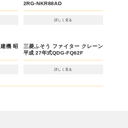
 昭和 年
いすゞ エルフ ダンプ 令和 5年式
2RG-NKR88AD
詳しく見る
・建機 昭
三菱ふそう ファイター クレーン
平成 27年式QDG-FQ62F