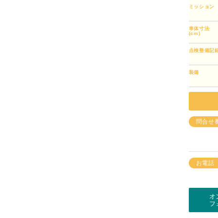
ミッション
車体寸法
(cm)
点検整備記
装備
問合せ
お電話
オ
フ