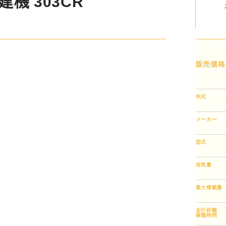
機 303CR
販売価格
年式
メーカー
型式
排気量
最大積載量
走行距離
稼働時間