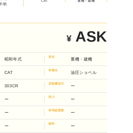
重機・建機
不明
CAT
ASK
¥
形状
昭和年式
重機・建機
車種名
CAT
油圧ショベル
原動機型式
303CR
ー
馬力
ー
ー
車両総重量
ー
ー
燃料
ー
ー