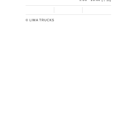
トラック買うならトラック販売のリマトラックス
LIMA TRUCKSでは、お客様のご要望に応じたトラックの販
売・レンタル・リースをグローバルに展開しています。お客
様のご利用目的に合わせた、多彩な運用をご用意いたしてお
ります。新しい時代の流通資産運用をご提案いたします。
0120-55-5151
問い合わせ窓口
9:00 - 18:00 [平日]
© LIMA TRUCKS