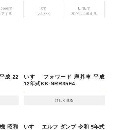
Xで
つぶやく
ebookで
LINEで
ェアする
友だちに教える
平成 22
いすゞ フォワード 塵芥車 平成 12
年式KK-NRR35E4
詳しく見る