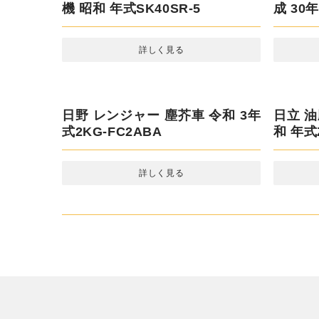
コベルコ 油圧ショベル 重機・建
日産自
機 昭和 年式SK40SR-5
成 30年
詳しく見る
日野 レンジャー 塵芥車 令和 3年
日立 
式2KG-FC2ABA
和 年式Z
詳しく見る