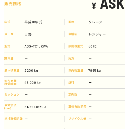
ASK
¥
販売価格
平成18年式
クレーン
年式
形状
日野
レンジャー
メーカー
車種名
ADG-FC1JKWA
J07E
型式
原動機型式
ー
ー
排気量
馬力
2200 kg
7965 kg
最大積載量
車両総重量
走行距離
43,000 km
ー
燃料
稼働時間
ー
ー
ミッション
定員数
車体寸法
817×248×300
ー
車検有効期限
(cm)
ー
ー
点検整備記録
リサイクル券