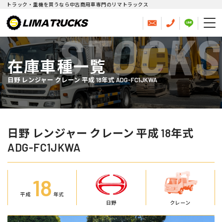
トラック・重機を買うなら中古商用車専門のリマトラックス
STOCKS
在庫車種一覧
日野 レンジャー クレーン 平成 18年式 ADG-FC1JKWA
日野 レンジャー クレーン 平成 18年式
ADG-FC1JKWA
18
平成
年式
日野
クレーン