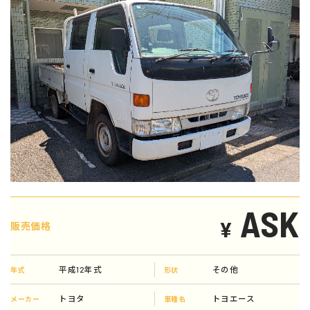
ASK
¥
販売価格
平成12年式
その他
年式
形状
トヨタ
トヨエース
メーカー
車種名