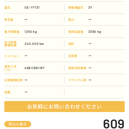
GE-YY131
3Y
型式
原動機型式
ー
ー
排気量
馬力
1250 kg
3390 kg
最大積載量
車両総重量
走行距離
240,000 km
ー
燃料
稼働時間
ー
ー
ミッション
定員数
車体寸法
469×169×197
ー
車検有効期限
(cm)
ー
ー
点検整備記録
リサイクル券
ー
装備
お気軽にお問い合わせください
609
問合せ番号