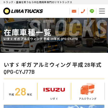
トラック・重機を買うなら中古商用車専門のリマトラックス
STOCKS
在庫車種一覧
いすゞ ギガ アルミウィング 平成 28年式 QPG-CYJ77B
いすゞ ギガ アルミウィング 平成 28年式
QPG-CYJ77B
28
平成
年式
いすゞ
アルミウィング