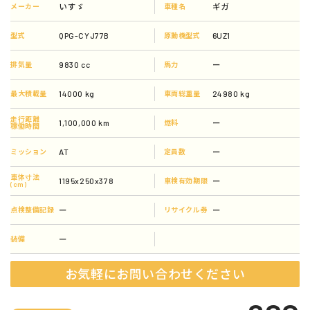
いすゞ
ギガ
メーカー
車種名
QPG-CYJ77B
6UZ1
型式
原動機型式
9830 cc
ー
排気量
馬力
14000 kg
24980 kg
最大積載量
車両総重量
走行距離
1,100,000 km
ー
燃料
稼働時間
AT
ー
ミッション
定員数
車体寸法
1195x250x378
ー
車検有効期限
(cm)
ー
ー
点検整備記録
リサイクル券
ー
装備
お気軽にお問い合わせください