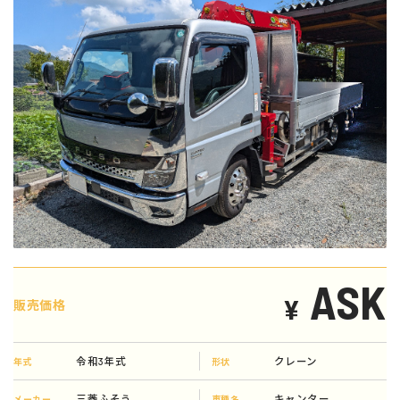
ASK
¥
販売価格
令和3年式
クレーン
年式
形状
三菱ふそう
キャンター
メーカー
車種名