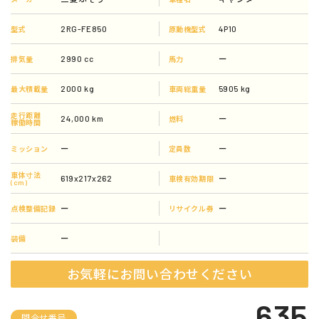
2RG-FE850
4P10
型式
原動機型式
2990 cc
ー
排気量
馬力
2000 kg
5905 kg
最大積載量
車両総重量
走行距離
24,000 km
ー
燃料
稼働時間
ー
ー
ミッション
定員数
車体寸法
619x217x262
ー
車検有効期限
(cm)
ー
ー
点検整備記録
リサイクル券
ー
装備
お気軽にお問い合わせください
635
問合せ番号