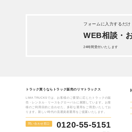
三菱ふそう ファイター アルミウ
いすゞ 
ィング 令和 5年式2KG-FK65F
年式TRG
詳しく見る
トヨタ
26年式T