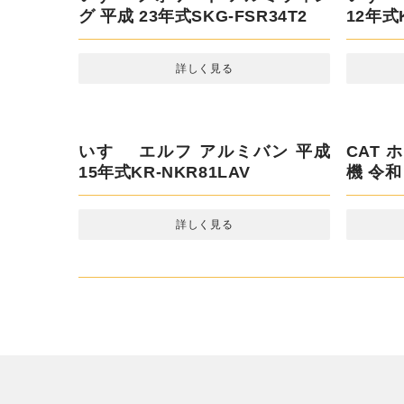
UDトラックス クオン ダンプ 平成
いすゞ 
29年式QKG-CW5XL
式KK-N
詳しく見る