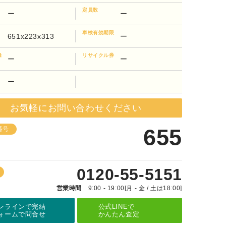
定員数
ー
ー
車検有効期限
651x223x313
ー
録
リサイクル券
ー
ー
ー
お気軽にお問い合わせください
655
番号
0120-55-5151
営業時間
9:00 - 19:00[月 - 金 / 土は18:00]
ンラインで完結
公式LINEで
ォームで問合せ
かんたん査定