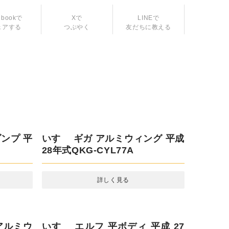
LINEで
友だちに教える
ebookで
Xで
ェアする
つぶやく
ンプ 平
いすゞ ギガ アルミウィング 平成
28年式QKG-CYL77A
詳しく見る