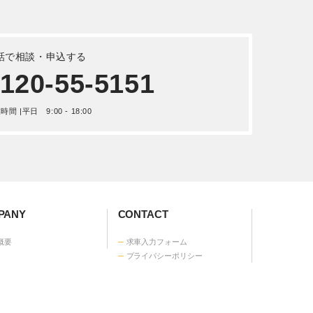
 平成
CAT ホイールローダー 重機・建
機 令和 6年式910
詳しく見る