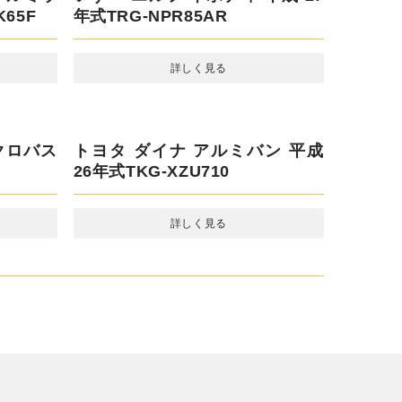
ミウィン
4T2
平成 12