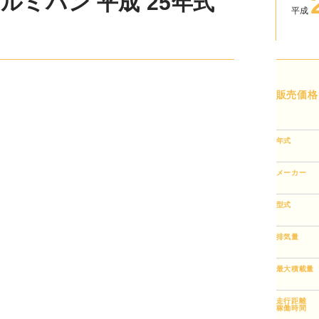
ミバン 平成 25年式
平成
販売価格
年式
メーカー
型式
排気量
最大積載量
走行距離
稼働時間