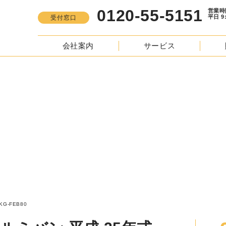
0120-55-5151
営業時間
平日 9:00 -
受付窓口
会社案内
サービス
S
う キャンター アルミバン 平成 25年式 TKG-FEB80
-FEB80