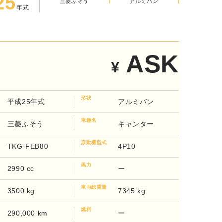
25
三菱ふそう
アルミバン
年式
ASK
¥
形状
平成25年式
アルミバン
車種名
三菱ふそう
キャンター
原動機型式
TKG-FEB80
4P10
馬力
2990 cc
ー
車両総重量
3500 kg
7345 kg
燃料
290,000 km
ー