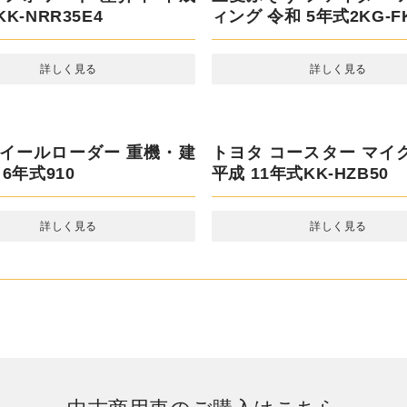
いすゞ フォワード アル
グ 平成 23年式SKG-FSR3
エルフ 平ボディ 平成 12年
KR66EA
詳しく見る
詳しく見る
いすゞ フォワード 塵芥車 
年式KK-NRR35E4