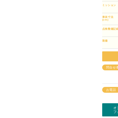
ミッション
車体寸法
(cm)
点検整備記
装備
問合せ
お電話
オ
フ