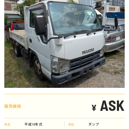
ASK
¥
販売価格
平成19年式
ダンプ
年式
形状