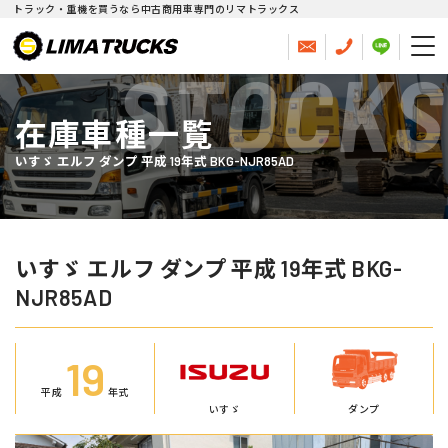
トラック・重機を買うなら中古商用車専門のリマトラックス
STOCKS
在庫車種一覧
いすゞ エルフ ダンプ 平成 19年式 BKG-NJR85AD
いすゞ エルフ ダンプ 平成 19年式 BKG-
NJR85AD
19
平成
年式
いすゞ
ダンプ