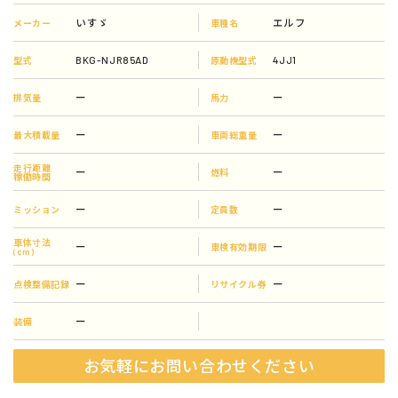
いすゞ
エルフ
メーカー
車種名
BKG-NJR85AD
4JJ1
型式
原動機型式
ー
ー
排気量
馬力
ー
ー
最大積載量
車両総重量
走行距離
ー
ー
燃料
稼働時間
ー
ー
ミッション
定員数
車体寸法
ー
ー
車検有効期限
(cm)
ー
ー
点検整備記録
リサイクル券
ー
装備
お気軽にお問い合わせください