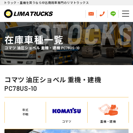
トラック・重機を買うなら中古商用車専門のリマトラックス
STOCKS
在庫車種一覧
コマツ 油圧ショベル 重機・建機 PC78US-10
コマツ 油圧ショベル 重機・建機
PC78US-10
年式
不明
コマツ
重機・建機