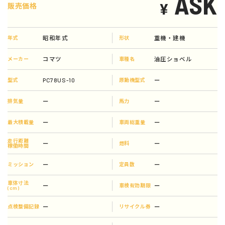
ASK
¥
販売価格
昭和年式
重機・建機
年式
形状
コマツ
油圧ショベル
メーカー
車種名
PC78US-10
ー
型式
原動機型式
ー
ー
排気量
馬力
ー
ー
最大積載量
車両総重量
走行距離
ー
ー
燃料
稼働時間
ー
ー
ミッション
定員数
車体寸法
ー
ー
車検有効期限
(cm)
ー
ー
点検整備記録
リサイクル券