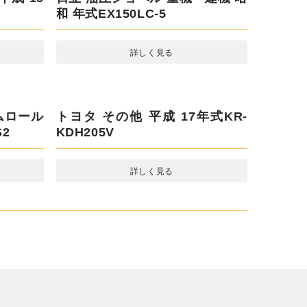
平ボディ
成 15年
日立 油圧ショベル 重機・建機 昭
和 年式EX150LC-5
詳しく見る
トヨタ その他 平成 17年式KR-
KDH205V