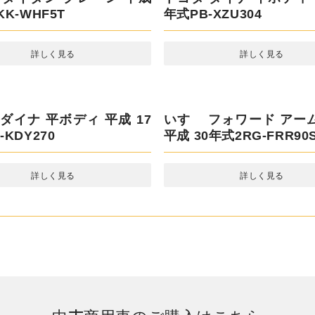
 エルフ アルミバン 平成
三菱ふそう キャンター 
RG-NLR85AN
平成 29年式TPG-FBA20
詳しく見る
詳しく見る
タイタン クレーン 平成 14
トヨタ ダイナ 平ボディ 平
-WHF5T
式PB-XZU304
詳しく見る
詳しく見る
ダイナ 平ボディ 平成 17年
DY270