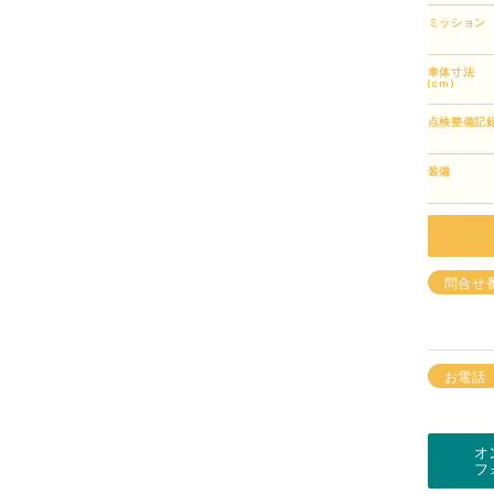
ミッション
車体寸法
(cm)
点検整備記
装備
問合せ
お電話
オ
フ