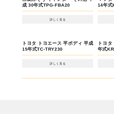
日野 レンジャー アルミウィング
いすゞ
平成 27年式TKG-FD7JLAA
28年式T
詳しく見る
三菱ふそう キャンター その他 平
マツダ 
成 30年式TPG-FBA20
年式KK
詳しく見る
トヨタ トヨエース 平ボディ 平成
トヨタ 
15年式TC-TRY230
式KR-K