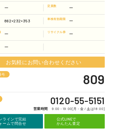
定員数
ー
ー
車検有効期限
862×232×353
ー
録
リサイクル券
ー
ー
ー
お気軽にお問い合わせください
809
番号
0120-55-5151
営業時間
9:00 - 19:00[月 - 金 / 土は18:00]
ンラインで完結
公式LINEで
ォームで問合せ
かんたん査定