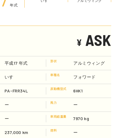
17
年式
いすゞ
アルミウィング
ASK
¥
形状
平成17 年式
アルミウィング
車種名
いすゞ
フォワード
原動機型式
PA-FRR34L
6HK1
馬力
ー
ー
車両総重量
ー
7970 kg
燃料
237,000 km
ー