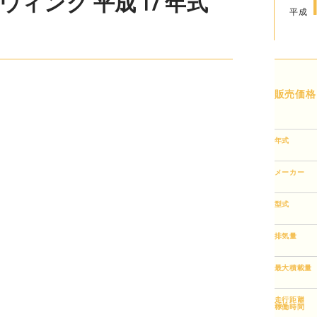
ィング 平成 17 年式
平成
販売価格
年式
メーカー
型式
排気量
最大積載量
走行距離
稼働時間