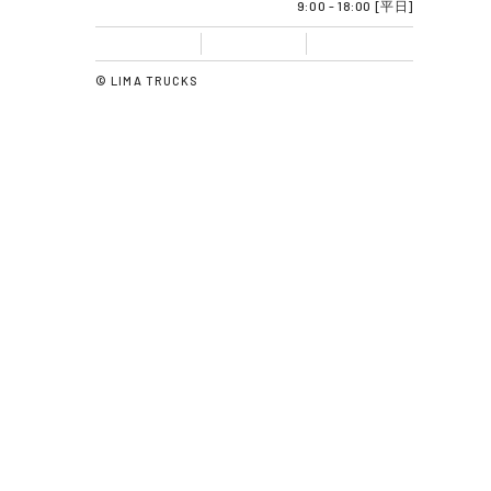
フォームに入力するだけ
WEB相談・
24時間受付いたします
トラック買うならトラック販売のリマトラックス
LIMA TRUCKSでは、お客様のご要望に応じたトラックの販
売・レンタル・リースをグローバルに展開しています。お客
様のご利用目的に合わせた、多彩な運用をご用意いたしてお
ります。新しい時代の流通資産運用をご提案いたします。
0120-55-5151
問い合わせ窓口
9:00 - 18:00 [平日]