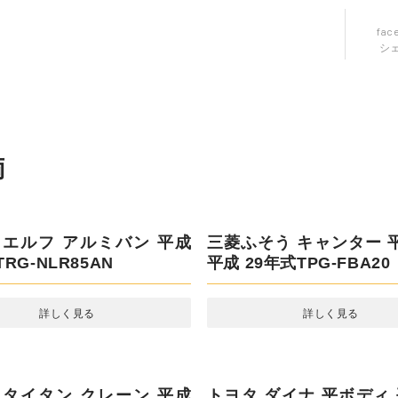
fac
シ