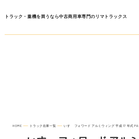
トラック・重機を買うなら中古商用車専門のリマトラックス
在庫車種一覧
いすゞ 
HOME
トラック在庫一覧
いすゞ フォワード アルミウィング 平成 17 年式 PA-