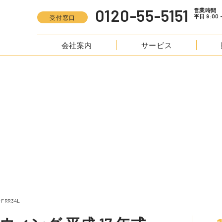
0120-55-5151
営業時間
平日 9:00 -
受付窓口
会社案内
サービス
S
フォワード アルミウィング 平成 17 年式 PA-FRR34L
FRR34L