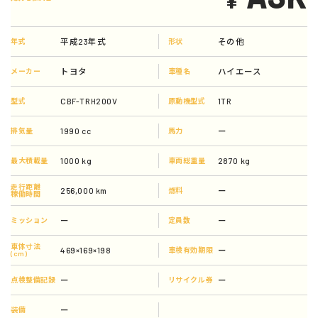
平成23年式
その他
年式
形状
トヨタ
ハイエース
メーカー
車種名
CBF-TRH200V
1TR
型式
原動機型式
1990 cc
ー
排気量
馬力
1000 kg
2870 kg
最大積載量
車両総重量
走行距離
256,000 km
ー
燃料
稼働時間
ー
ー
ミッション
定員数
車体寸法
469×169×198
ー
車検有効期限
(cm)
ー
ー
点検整備記録
リサイクル券
ー
装備