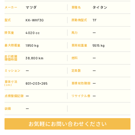
マツダ
タイタン
メーカー
車種名
KK-WHF3G
TF
型式
原動機型式
4020 cc
ー
排気量
馬力
1950 kg
5515 kg
最大積載量
車両総重量
走行距離
38,800 km
ー
燃料
稼働時間
ー
ー
ミッション
定員数
車体寸法
601×203×265
ー
車検有効期限
(cm)
ー
ー
点検整備記録
リサイクル券
ー
装備
お気軽にお問い合わせください