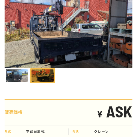
ASK
¥
販売価格
平成16年式
クレーン
年式
形状