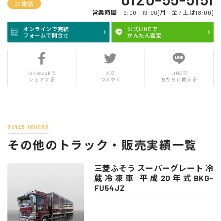
お電話
営業時間
9:00 - 19:00[月 - 金 / 土は18:00]
オンラインで完結
公式LINEで
フォームで問合せ
かんたん査定
facebookで
Xで
LINEで
シェアする
つぶやく
友だちに教える
OTHER TRUCKS
その他のトラック・販売実績一覧
三菱ふそう スーパーグレート 冷
蔵冷凍車 平成20年式BKG-
FU54JZ