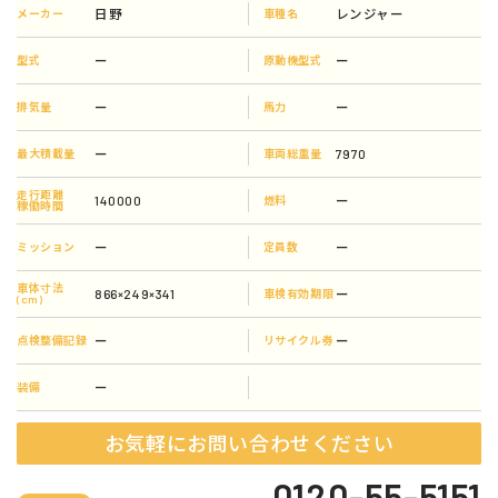
日野
レンジャー
メーカー
車種名
ー
ー
型式
原動機型式
ー
ー
排気量
馬力
ー
7970
最大積載量
車両総重量
走行距離
140000
ー
燃料
稼働時間
ー
ー
ミッション
定員数
車体寸法
866×249×341
ー
車検有効期限
(cm)
ー
ー
点検整備記録
リサイクル券
ー
装備
お気軽にお問い合わせください
0120-55-5151