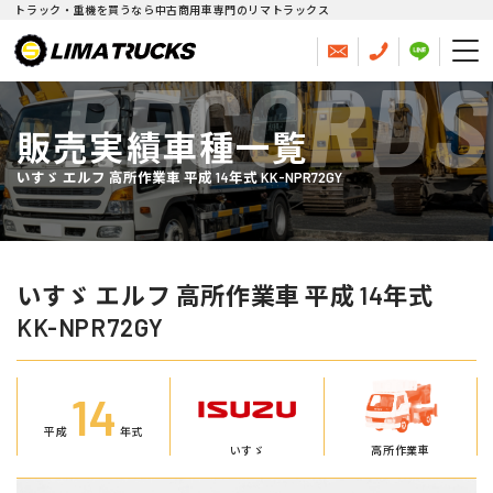
トラック・重機を買うなら中古商用車専門のリマトラックス
RECORDS
販売実績車種一覧
いすゞ エルフ 高所作業車 平成 14年式 KK-NPR72GY
いすゞ エルフ 高所作業車 平成 14年式
KK-NPR72GY
14
平成
年式
いすゞ
高所作業車