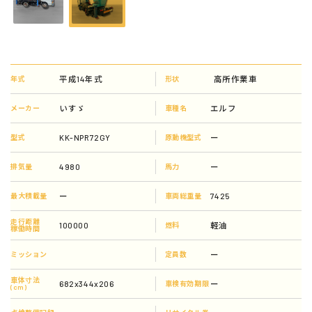
平成14年式
高所作業車
年式
形状
いすゞ
エルフ
メーカー
車種名
KK-NPR72GY
ー
型式
原動機型式
4980
ー
排気量
馬力
ー
7425
最大積載量
車両総重量
走行距離
100000
軽油
燃料
稼働時間
ー
ミッション
定員数
車体寸法
682x344x206
ー
車検有効期限
(cm)