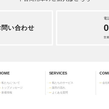
ダイナ クレーン 平成 26
コマツ 油圧ショベル 重
-XZC600
令和 5年式PC09-1
詳しく見る
詳しく見る
ハイエース その他 令和 3
その他 ホイールローダー
-GDH226K
建機 平成 8年式50ZA
詳しく見る
詳しく見る