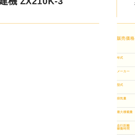
 ZX210K-3
販売価格
年式
メーカー
型式
排気量
最大積載量
走行距離
稼働時間