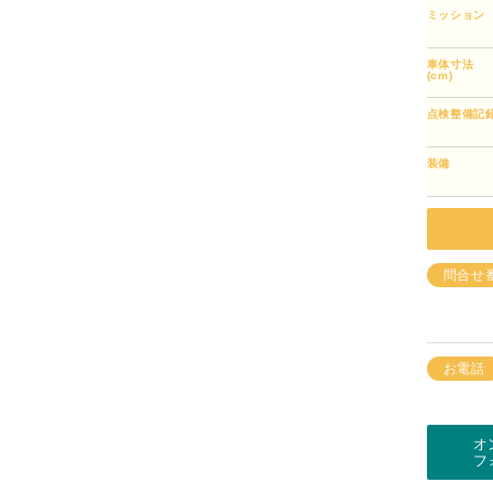
ミッション
車体寸法
(cm)
点検整備記
装備
問合せ
お電話
オ
フ