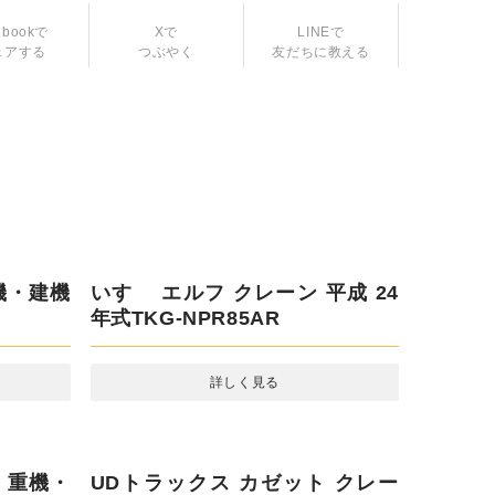
ebookで
Xで
LINEで
ェアする
つぶやく
友だちに教える