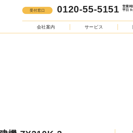
0120-55-5151
営業時間
平日 9:00 -
受付窓口
会社案内
サービス
S
圧ショベル 重機・建機 ZX210K-3