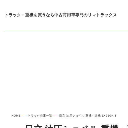
トラック・重機を買うなら中古商用車専門のリマトラックス
在庫車種一覧
日立 油
HOME
トラック在庫一覧
日立 油圧ショベル 重機・建機 ZX210K-3