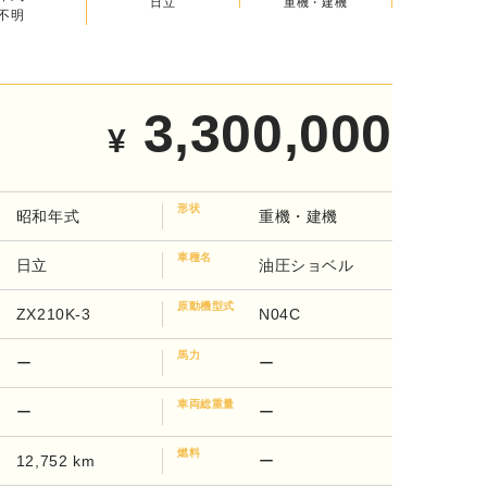
重機・建機
不明
日立
3,300,000
¥
形状
昭和年式
重機・建機
車種名
日立
油圧ショベル
原動機型式
ZX210K-3
N04C
馬力
ー
ー
車両総重量
ー
ー
燃料
12,752 km
ー