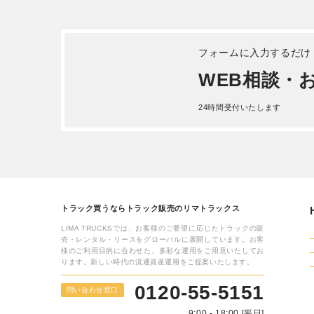
OTHER TRUCKS
その他のトラック・在庫車両
日野 レンジャー ダンプ 平成 30
トヨタ 
年式2KG-FC2ABA
年式TKG
詳しく見る
トヨタ 
年式QDF