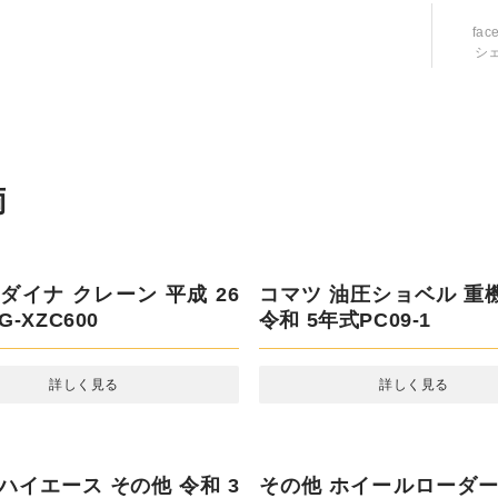
fac
シ