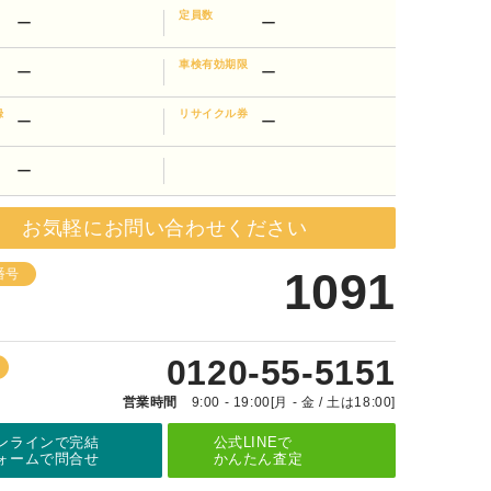
定員数
ー
ー
車検有効期限
ー
ー
録
リサイクル券
ー
ー
ー
お気軽にお問い合わせください
1091
番号
0120-55-5151
営業時間
9:00 - 19:00[月 - 金 / 土は18:00]
ンラインで完結
公式LINEで
ォームで問合せ
かんたん査定