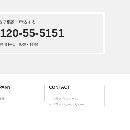
機・建機
いすゞ エルフ クレーン 平成 24
年式TKG-NPR85AR
詳しく見る
 重機・