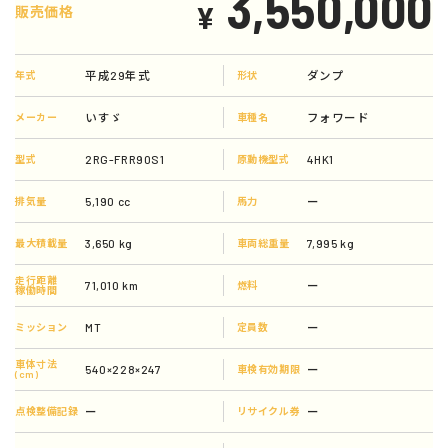
3,550,000
¥
販売価格
平成29年式
ダンプ
年式
形状
いすゞ
フォワード
メーカー
車種名
2RG-FRR90S1
4HK1
型式
原動機型式
5,190 cc
ー
排気量
馬力
3,650 kg
7,995 kg
最大積載量
車両総重量
走行距離
71,010 km
ー
燃料
稼働時間
MT
ー
ミッション
定員数
車体寸法
540×228×247
ー
車検有効期限
(cm)
ー
ー
点検整備記録
リサイクル券