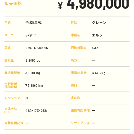
4,980,000
¥
販売価格
令和1年式
クレーン
年式
形状
いすゞ
エルフ
メーカー
車種名
2RG-NKR88A
4JZ1
型式
原動機型式
2,990 cc
ー
排気量
馬力
3,000 kg
6,475 kg
最大積載量
車両総重量
走行距離
79,890 km
ー
燃料
稼働時間
MT
ー
ミッション
定員数
車体寸法
469×173×258
ー
車検有効期限
(cm)
ー
ー
点検整備記録
リサイクル券