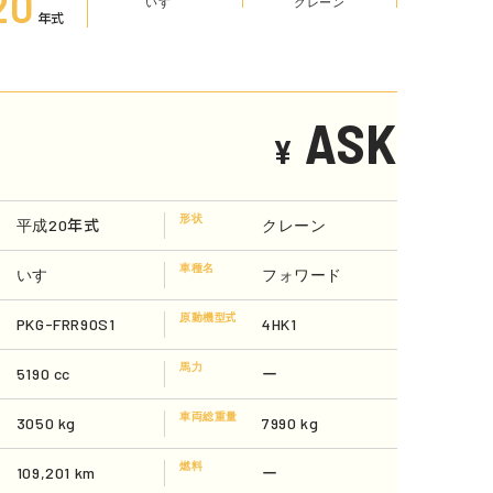
20
いすゞ
クレーン
年式
ASK
¥
形状
平成20年式
クレーン
車種名
いすゞ
フォワード
原動機型式
PKG-FRR90S1
4HK1
馬力
5190 cc
ー
車両総重量
3050 kg
7990 kg
燃料
109,201 km
ー