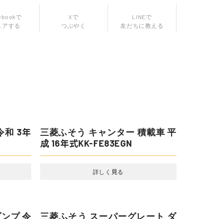
LINEで
友だちに教える
ebookで
Xで
ェアする
つぶやく
令和 3年
三菱ふそう キャンター 積載車 平
成 16年式KK-FE83EGN
詳しく見る