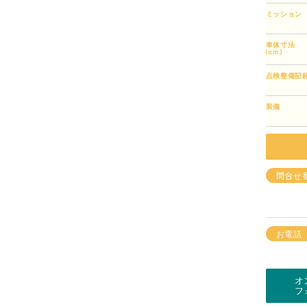
ミッション
車体寸法
(cm)
点検整備記
装備
問合せ
お電話
オ
フ