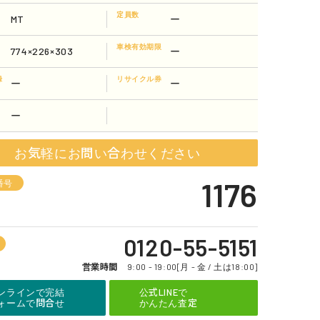
定員数
MT
ー
車検有効期限
774×226×303
ー
録
リサイクル券
ー
ー
ー
お気軽にお問い合わせください
1176
番号
0120-55-5151
営業時間
9:00 - 19:00[月 - 金 / 土は18:00]
ンラインで完結
公式LINEで
ォームで問合せ
かんたん査定