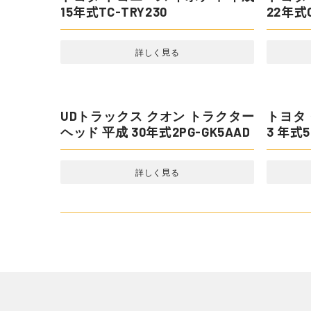
トヨタ
15年式T
コマツ 油圧ショベル 重機・建機
昭和 年式PC30MR-S
詳しく見る
三菱ふ
和 4年式