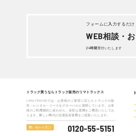
いすゞ ギガ トラクターヘッド 平
いすゞ 
成 27年式QKG-EXD52AD
KL-CY
詳しく見る