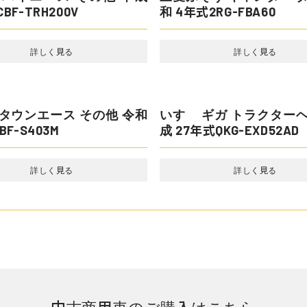
 トヨエース 平ボディ 平成
トヨタ ハイエース その
C-TRY230
22年式CBF-TRH200V
詳しく見る
詳しく見る
そう キャンター ダンプ 令
2RG-FBA60
詳しく見る
三菱ふそう スーパーグレ
ンプ 令和 4年式2PG-FV70