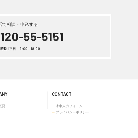
トヨタ タウンエース その他 令和
3 年式5BF-S403M
詳しく見る