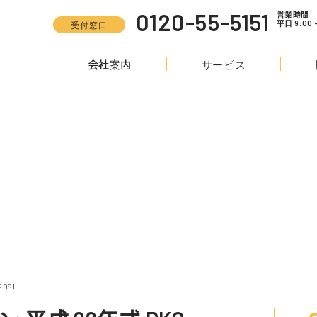
0120-55-5151
営業時間
平日 9:00 -
受付窓口
会社案内
サービス
S
フォワード クレーン 平成 20年式 PKG-FRR90S1
0S1