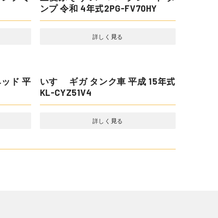
他 平成
UDトラックス クオン トラクター
ヘッド 平成 30年式2PG-GK5AAD
詳しく見る
ート ダ
HY