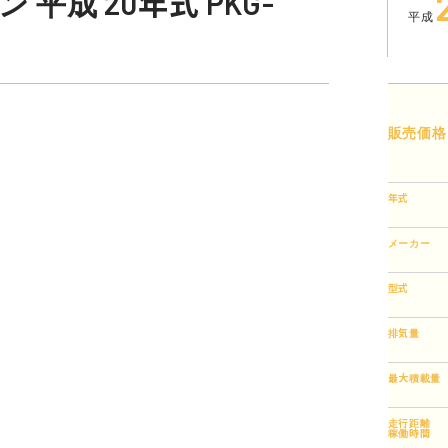
平成 20年式 PKG-
平成
販売価格
年式
メーカー
型式
排気量
最大積載量
走行距離
稼働時間