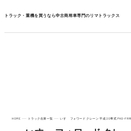
トラック・重機を買うなら中古商用車専門のリマトラックス
在庫車種一覧
いすゞ 
HOME
トラック在庫一覧
いすゞ フォワード クレーン 平成 20年式 PKG-FRR9