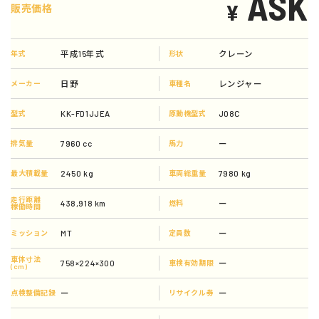
ASK
¥
販売価格
平成15年式
クレーン
年式
形状
日野
レンジャー
メーカー
車種名
KK-FD1JJEA
J08C
型式
原動機型式
7960 cc
ー
排気量
馬力
2450 kg
7980 kg
最大積載量
車両総重量
走行距離
438,918 km
ー
燃料
稼働時間
MT
ー
ミッション
定員数
車体寸法
758×224×300
ー
車検有効期限
(cm)
ー
ー
点検整備記録
リサイクル券