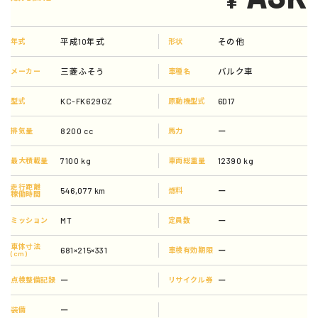
平成10年式
その他
年式
形状
三菱ふそう
バルク車
メーカー
車種名
KC-FK629GZ
6D17
型式
原動機型式
8200 cc
ー
排気量
馬力
7100 kg
12390 kg
最大積載量
車両総重量
走行距離
546,077 km
ー
燃料
稼働時間
MT
ー
ミッション
定員数
車体寸法
681×215×331
ー
車検有効期限
(cm)
ー
ー
点検整備記録
リサイクル券
ー
装備