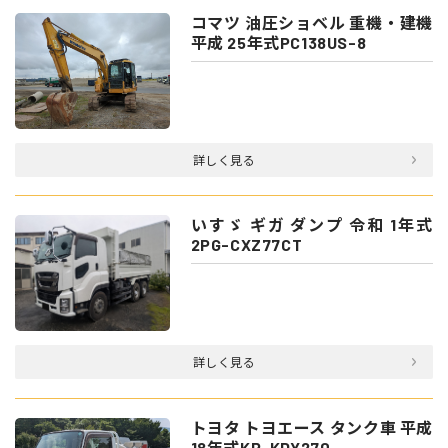
コマツ 油圧ショベル 重機・建機
平成 25年式PC138US-8
詳しく見る
いすゞ ギガ ダンプ 令和 1年式
2PG-CXZ77CT
詳しく見る
トヨタ トヨエース タンク車 平成
18年式KR-KDY270