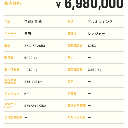
6,980,000
¥
販売価格
平成31年式
アルミウィング
年式
形状
日野
レンジャー
メーカー
車種名
2KG-FD2ABA
A05C
型式
原動機型式
5,120 cc
ー
排気量
馬力
1,950 kg
7,990 kg
最大積載量
車両総重量
走行距離
238,401 km
ー
燃料
稼働時間
MT
ー
ミッション
定員数
車体寸法
964×249×362
ー
車検有効期限
(cm)
ー
ー
点検整備記録
リサイクル券